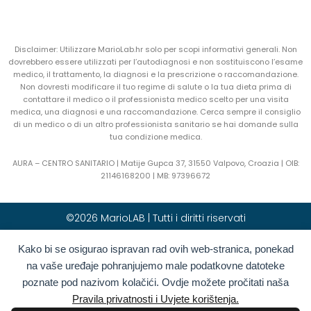
Disclaimer: Utilizzare MarioLab.hr solo per scopi informativi generali. Non
dovrebbero essere utilizzati per l’autodiagnosi e non sostituiscono l’esame
medico, il trattamento, la diagnosi e la prescrizione o raccomandazione.
Non dovresti modificare il tuo regime di salute o la tua dieta prima di
contattare il medico o il professionista medico scelto per una visita
medica, una diagnosi e una raccomandazione. Cerca sempre il consiglio
di un medico o di un altro professionista sanitario se hai domande sulla
tua condizione medica.
AURA – CENTRO SANITARIO | Matije Gupca 37, 31550 Valpovo, Croazia |
OIB:
21146168200 |
MB:
97396672
©2026 MarioLAB | Tutti i diritti riservati
Kako bi se osigurao ispravan rad ovih web-stranica, ponekad
Hrvatski
(
Croato
)
English
(
Inglese
)
na vaše uređaje pohranjujemo male podatkovne datoteke
Deutsch
(
Tedesco
)
Polski
(
Polacco
)
poznate pod nazivom kolačići. Ovdje možete pročitati naša
Română
(
Rumeno
)
Italiano
Pravila privatnosti i Uvjete korištenja.
Български
(
Bulgaro
)
Français
(
Francese
)