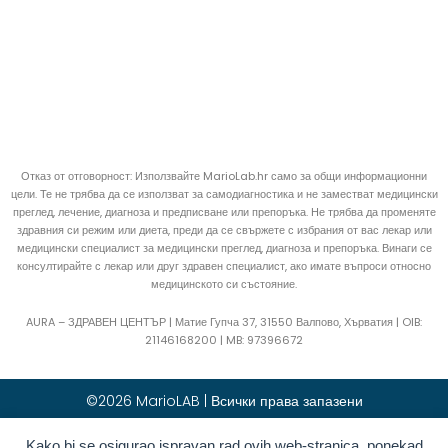
Отказ от отговорност: Използвайте MarioLab.hr само за общи информационни
цели. Те не трябва да се използват за самодиагностика и не заместват медицински
преглед, лечение, диагноза и предписване или препоръка. Не трябва да променяте
здравния си режим или диета, преди да се свържете с избрания от вас лекар или
медицински специалист за медицински преглед, диагноза и препоръка. Винаги се
консултирайте с лекар или друг здравен специалист, ако имате въпроси относно
медицинското си състояние.
AURA – ЗДРАВЕН ЦЕНТЪР | Матие Гупча 37, 31550 Валпово, Хърватия |
OIB:
21146168200 |
MB:
97396672
©2026 MarioLAB | Всички права запазени
Kako bi se osigurao ispravan rad ovih web-stranica, ponekad
Hrvatski
(
Хърватски
)
English
(
Английски
)