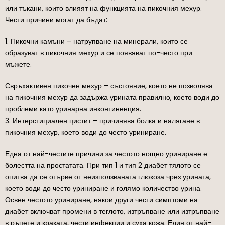
или тъкани, които влияят на функцията на пикочния мехур.
Чести причини могат да бъдат:
1. Пикочни камъни – натрупване на минерали, които се
образуват в пикочния мехур и се появяват по-често при
мъжете.
Свръхактивен пикочен мехур – състояние, което не позволява
на пикочния мехур да задържа урината правилно, което води до
проблеми като уринарна инконтиненция.
3. Интерстициален цистит – причинява болка и налягане в
пикочния мехур, което води до често уриниране.
Една от най-честите причини за честото нощно уриниране е
болестта на простатата. При тип 1 и тип 2 диабет тялото се
опитва да се отърве от неизползваната глюкоза чрез урината,
което води до често уриниране и голямо количество урина.
Освен честото уриниране, някои други чести симптоми на
диабет включват промени в теглото, изтръпване или изтръпване
в ръцете и краката, чести инфекции и суха кожа. Един от най-