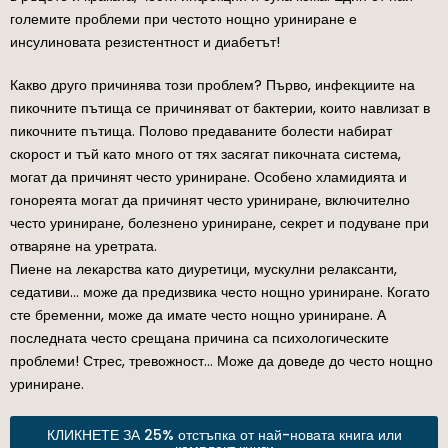
големите проблеми при честото нощно уриниране е
инсулиновата резистентност и диабетът!
Какво друго причинява този проблем? Първо, инфекциите на
пикочните пътища се причиняват от бактерии, които навлизат в
пикочните пътища. Полово предаваните болести набират
скорост и тъй като много от тях засягат пикочната система,
могат да причинят често уриниране. Особено хламидията и
гонореята могат да причинят често уриниране, включително
често уриниране, болезнено уриниране, секрет и подуване при
отваряне на уретрата.
Пиене на лекарства като диуретици, мускулни релаксанти,
седативи… може да предизвика често нощно уриниране. Когато
сте бременни, може да имате често нощно уриниране. А
последната често срещана причина са психологическите
проблеми! Стрес, тревожност… Може да доведе до често нощно
уриниране.
КЛИКНЕТЕ ЗА 25% отстъпка от най-новата книга или