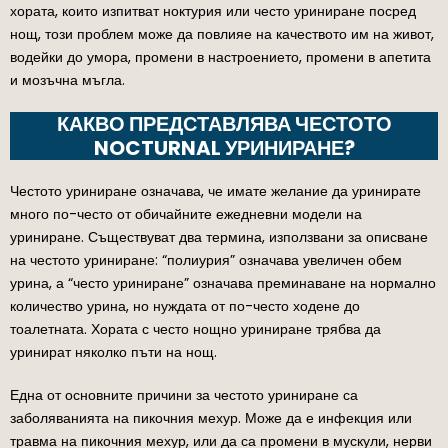
хората, които изпитват ноктурия или често уриниране посред
нощ, този проблем може да повлияе на качеството им на живот,
водейки до умора, промени в настроението, промени в апетита
и мозъчна мъгла.
КАКВО ПРЕДСТАВЛЯВА ЧЕСТОТО
NOCTURNAL УРИНИРАНЕ?
Честото уриниране означава, че имате желание да уринирате
много по-често от обичайните ежедневни модели на
уриниране. Съществуват два термина, използвани за описване
на честото уриниране: “полиурия” означава увеличен обем
урина, а “често уриниране” означава преминаване на нормално
количество урина, но нуждата от по-често ходене до
тоалетната. Хората с често нощно уриниране трябва да
уринират няколко пъти на нощ.
Една от основните причини за честото уриниране са
заболяванията на пикочния мехур. Може да е инфекция или
травма на пикочния мехур, или да са промени в мускули, нерви