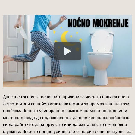
Днес ще говоря за основните причини за честото напикаване в
леглото и кои са най-важните витамини за премахване на този
проблем. Честото уриниране е симптом на много състояния и
може да доведе до недоспиване и да повлияе на способността
ви да работите, да спортувате или да изпълнявате ежедневни
функции. Честото нощно уриниране се нарича още ноктурия. За