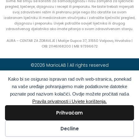
svrhe. Ne smiju se koristiti za samodijagnozu i nisu zamjena za liječnički
pregled, liječenje, dijagnozu i recept ili preporuku. Ne biste trebali mijenjati
svoj zdravstveni režim ili prehranu prije nego što obratite se svom
izabranom liječniku ili medicinskom stručnjaku i zatražite liječnički pregled,
dijagnozu i preporuku. Uvijek potražite savjet liječnika ili drugog
zdravstvenog djelatnika ako imate pitanja o svom zdravstvenom stanju.
AURA – CENTAR ZA ZDRAVLJE | Matije Gupca 37, 31550 Valpovo, Hrvatska |
OIB:
21146168200 |
MB:
97396672
©2026 MarioLAB | All rights reserved
Kako bi se osigurao ispravan rad ovih web-stranica, ponekad
Hrvatski
English
(
Engleski
)
na vaše uređaje pohranjujemo male podatkovne datoteke
Deutsch
(
Njemački
)
Polski
(
Poljski
)
poznate pod nazivom kolačići. Ovdje možete pročitati naša
Română
(
Rumunjski
)
Italiano
(
Talijanski
)
Pravila privatnosti i Uvjete korištenja.
Български
(
Bugarski
)
Français
(
Francuski
)
Prihvaćam
Ελληνικά
(
Grčki
)
Slovenčina
(
Slovački
)
Español
(
španjolski
)
Türkçe
(
Turski
)
Kolačići
Decline