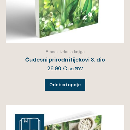
E-book izdanja knjiga
Čudesni prirodni lijekovi 3. dio
28,90
€
sa PDV
Odaberi opcije