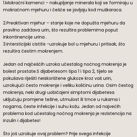
1.Mokraćni kamenci – nakupljanje minerala koji se formiraju u
mokraćnom mjehuru i češće se javljaju kod muškaraca.
2.Preaktivan mjehur – stanje koje ne dopušta mjehuru da
pravilno zadržava urin, što rezultira problemima poput
inkontinencije urina .
3.Intersticijski cistitis -uzrokuje bol u mjehuru i pritisak, što
rezultira čestim mokrenjem.
Jedan od najčešćih uzroka učestalog noćnog mokrenja je
bolest prostate.S dijabetesom tipa 1 i tipa 2, tijelo se
pokušava riješiti neiskorištene glukoze kroz vaš urin,
uzrokujući često mokrenje i veliku količinu urina. Osim čestog
mokrenja, neki drugi uobičajeni simptomi dijabetesa
uključuju promjene težine, utrnulost ili trnce u rukama i
nogama, česte infekcije i suhu kožu. Jedan od najvećih
problema kod učestalog noćnog mokrenja je rezistencija na
inzulin i dijabetes!
Što još uzrokuje ovaj problem? Prije svega infekcije