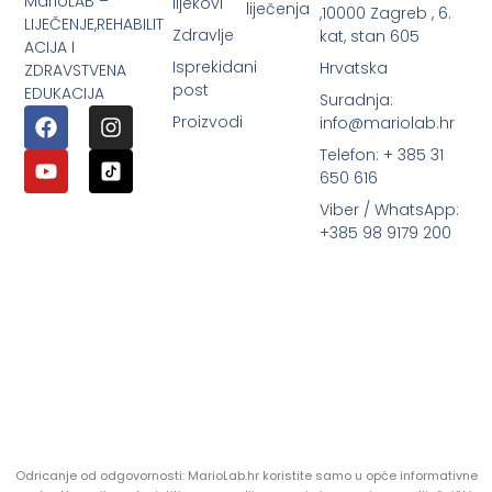
MarioLAB –
lijekovi
liječenja
,10000 Zagreb , 6.
LIJEČENJE,REHABILIT
Zdravlje
kat, stan 605
ACIJA I
Isprekidani
Hrvatska
ZDRAVSTVENA
post
EDUKACIJA
Suradnja:
Proizvodi
info@mariolab.hr
Telefon: + 385 31
650 616
Viber / WhatsApp:
+385 98 9179 200
Odricanje od odgovornosti: MarioLab.hr koristite samo u opće informativne