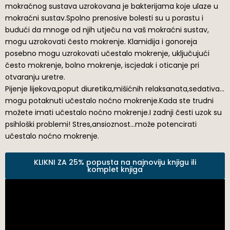
mokraćnog sustava uzrokovana je bakterijama koje ulaze u
mokraćni sustav.Spolno prenosive bolesti su u porastu i
budući da mnoge od njih utječu na vaš mokraćni sustav,
mogu uzrokovati često mokrenje. Klamidija i gonoreja
posebno mogu uzrokovati učestalo mokrenje, uključujući
često mokrenje, bolno mokrenje, iscjedak i oticanje pri
otvaranju uretre.
Pijenje lijekova,poput diuretika,mišićnih relaksanata,sedativa…
mogu potaknuti učestalo noćno mokrenje.Kada ste trudni
možete imati učestalo noćno mokrenje.I zadnji česti uzok su
psihloški problemi! Stres,ansioznost…može potencirati
učestalo noćno mokrenje.
KLIKNI ZA 25% popusta na najnoviju knjigu ili
komplet knjiga