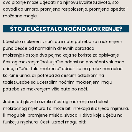
ovo pitanje može utjecati na njihovu kvalitetu života, što
dovodi do umora, promjena raspoloženja, promjena apetita i
moždane magle.
ŠTO JE UČESTALO NOĆNO MOKRENJE?
Učestalo mokerenj znači da imate potrebu za mokrenjem
puno češće od normalnih dnevnih obrazaca
mokrenja.Postoje dva pojma koja se koriste za opisivanje
čestog mokrenja: “poliurija”se odnosi na povećani volumen
urina, a “učestalo mokrenje” odnosi se na prolaz normalne
količine urina, ali potreba za češćim odlaskom na
toalet.Osobe sa učestalim noćnim mokrenjem imaju
potrebe za mokrenjem više puta po noći.
Jedan od glavnih uzroka čestog mokrenja su bolesti
mokraćnog mjehura.To može biti infekcija ili ozljeda mjehura,
ili mogu biti promjene mišića, živaca ili tkiva koje utječu na
funkciju mjehura. Česti uzroci mogu biti: