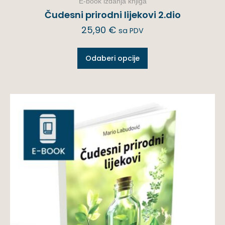
E-book izdanja knjiga
Čudesni prirodni lijekovi 2.dio
25,90
€
sa PDV
Odaberi opcije