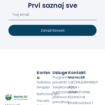
Prvi saznaj sve
Zatraži Novosti
Korisn
Usluge
Kontakt
O
Programi
MarioLAB
Fizikalna
privatnih
LIJEČENJE,REHABILIT
terapija
savjetovanja,
ACIJA I
nutricionističkih
ZDRAVSTVENA
Nutricionizam
planova i
EDUKACIJA
Prirodni
prirodnog
Oreškovićeva 1