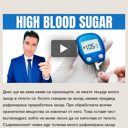
Днес ще ви кажа какви са признаците, че имате твърде много
захар в тялото си. Когато говорим за захар, имаме предвид
рафинирана преработена захар. При обработката всички
хранителни вещества се извличат от него. Това оставя чист
въглехидрат, който не може лесно да се използва от тялото.
Съвременният човек яде толкова много рафинирана захар