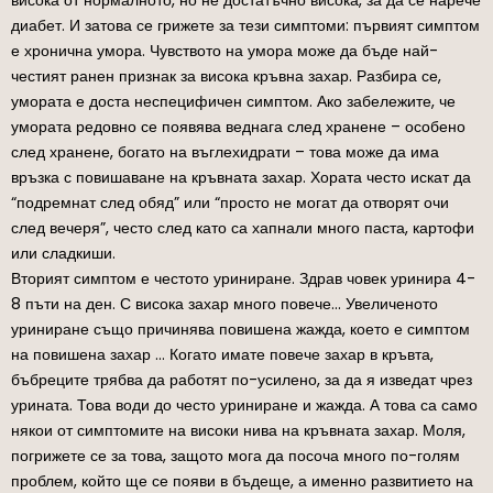
диабет. И затова се грижете за тези симптоми: първият симптом
е хронична умора. Чувството на умора може да бъде най-
честият ранен признак за висока кръвна захар. Разбира се,
умората е доста неспецифичен симптом. Ако забележите, че
умората редовно се появява веднага след хранене – особено
след хранене, богато на въглехидрати – това може да има
връзка с повишаване на кръвната захар. Хората често искат да
“подремнат след обяд” или “просто не могат да отворят очи
след вечеря”, често след като са хапнали много паста, картофи
или сладкиши.
Вторият симптом е честото уриниране. Здрав човек уринира 4-
8 пъти на ден. С висока захар много повече… Увеличеното
уриниране също причинява повишена жажда, което е симптом
на повишена захар … Когато имате повече захар в кръвта,
бъбреците трябва да работят по-усилено, за да я изведат чрез
урината. Това води до често уриниране и жажда. А това са само
някои от симптомите на високи нива на кръвната захар. Моля,
погрижете се за това, защото мога да посоча много по-голям
проблем, който ще се появи в бъдеще, а именно развитието на