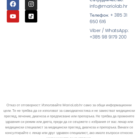
info@mariolab.hr
Телефон: + 385 31
650 616
Viber / WhatsApp:
+385 98 9179 200
Отказ от отговорност: Използвайте MarioLab.hr само за общи информационни
цели. Те не трябва да се използват за самодиагностика и не заместват медицински
преглед, лечение, диагноза и предписване или препоръка. Не трябва да променяте
здравния си режим или диета, преди да се свържете с избрания от вас лекар или
медицински специалист за медицински преглед, диагноза и препоръка. Винаги се
консултирайте с лекар или друг здравен специалист, ако имате въпроси относно