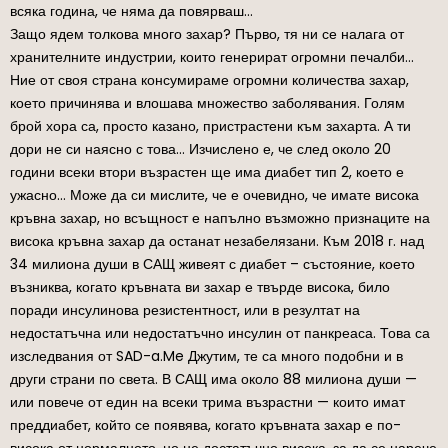
всяка година, че няма да повярваш…
Защо ядем толкова много захар? Първо, тя ни се налага от
хранителните индустрии, които генерират огромни печалби…
Ние от своя страна консумираме огромни количества захар,
което причинява и влошава множество заболявания. Голям
брой хора са, просто казано, пристрастени към захарта. А ти
дори не си наясно с това… Изчислено е, че след около 20
години всеки втори възрастен ще има диабет тип 2, което е
ужасно… Може да си мислите, че е очевидно, че имате висока
кръвна захар, но всъщност е напълно възможно признаците на
висока кръвна захар да останат незабелязани. Към 2018 г. над
34 милиона души в САЩ живеят с диабет – състояние, което
възниква, когато кръвната ви захар е твърде висока, било
поради инсулинова резистентност, или в резултат на
недостатъчна или недостатъчно инсулин от панкреаса. Това са
изследвания от SAD-a.Me Джутим, те са много подобни и в
други страни по света. В САЩ има около 88 милиона души —
или повече от един на всеки трима възрастни — които имат
преддиабет, който се появява, когато кръвната захар е по-
висока от нормалното, но не достатъчно висока, за да се нарече