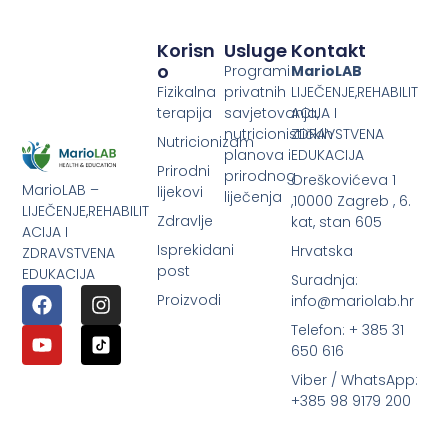
Korisn
Usluge
Kontakt
O
Programi
MarioLAB
Fizikalna
privatnih
LIJEČENJE,REHABILIT
terapija
savjetovanja,
ACIJA I
nutricionističkih
ZDRAVSTVENA
Nutricionizam
planova i
EDUKACIJA
Prirodni
prirodnog
Oreškovićeva 1
MarioLAB –
lijekovi
liječenja
,10000 Zagreb , 6.
LIJEČENJE,REHABILIT
Zdravlje
kat, stan 605
ACIJA I
Isprekidani
Hrvatska
ZDRAVSTVENA
post
EDUKACIJA
Suradnja:
Proizvodi
info@mariolab.hr
Telefon: + 385 31
650 616
Viber / WhatsApp:
+385 98 9179 200