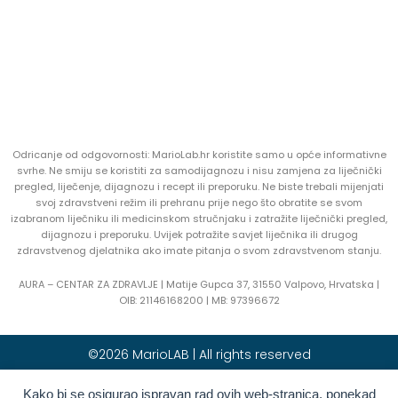
Odricanje od odgovornosti: MarioLab.hr koristite samo u opće informativne
svrhe. Ne smiju se koristiti za samodijagnozu i nisu zamjena za liječnički
pregled, liječenje, dijagnozu i recept ili preporuku. Ne biste trebali mijenjati
svoj zdravstveni režim ili prehranu prije nego što obratite se svom
izabranom liječniku ili medicinskom stručnjaku i zatražite liječnički pregled,
dijagnozu i preporuku. Uvijek potražite savjet liječnika ili drugog
zdravstvenog djelatnika ako imate pitanja o svom zdravstvenom stanju.
AURA – CENTAR ZA ZDRAVLJE | Matije Gupca 37, 31550 Valpovo, Hrvatska |
OIB:
21146168200 |
MB:
97396672
©2026 MarioLAB | All rights reserved
Kako bi se osigurao ispravan rad ovih web-stranica, ponekad
Hrvatski
English
(
Engleski
)