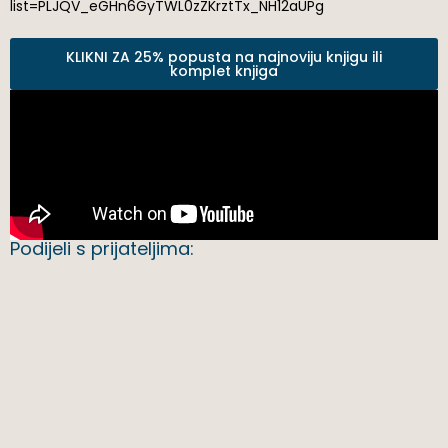
list=PLJQV_eGHn6GyTWL0zZKrztTx_NH12aUPg
KLIKNI ZA 25% popusta na najnoviju knjigu ili
komplet knjiga
Podijeli s prijateljima: