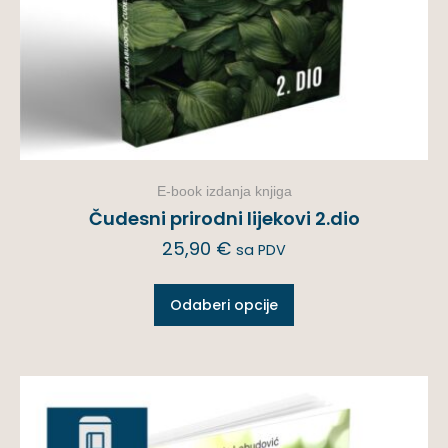
E-book izdanja knjiga
Čudesni prirodni lijekovi 2.dio
25,90
€
sa PDV
Odaberi opcije