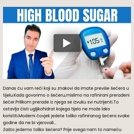
Danas ću vam reći koji su znakovi da imate previše šećera u
tijelu.Kada govorimo o šećeru,mislimo na rafinirani prerađeni
šećer.Prilikom prerade iz njega se izvuku svi nutrijenti.To
ostavlja čisti ugljikohidrat kojega tijelo ne može lako
koristiti.Moderni čovjek jedete toliko rafiniranog šećera svake
godine da ne bi vjerovali…
Zašto jedemo toliko šećera? Prije svega nam to nameću