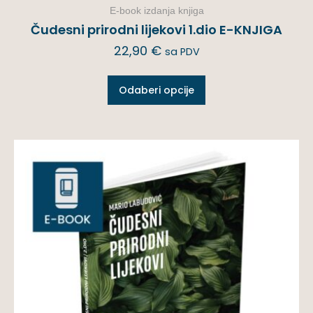
E-book izdanja knjiga
Čudesni prirodni lijekovi 1.dio E-KNJIGA
22,90
€
sa PDV
Odaberi opcije