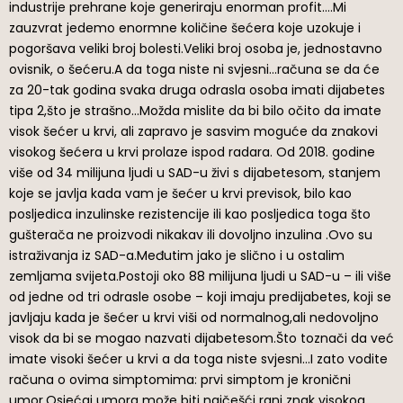
industrije prehrane koje generiraju enorman profit….Mi
zauzvrat jedemo enormne količine šećera koje uzokuje i
pogoršava veliki broj bolesti.Veliki broj osoba je, jednostavno
ovisnik, o šećeru.A da toga niste ni svjesni…računa se da će
za 20-tak godina svaka druga odrasla osoba imati dijabetes
tipa 2,što je strašno…Možda mislite da bi bilo očito da imate
visok šećer u krvi, ali zapravo je sasvim moguće da znakovi
visokog šećera u krvi prolaze ispod radara. Od 2018. godine
više od 34 milijuna ljudi u SAD-u živi s dijabetesom, stanjem
koje se javlja kada vam je šećer u krvi previsok, bilo kao
posljedica inzulinske rezistencije ili kao posljedica toga što
gušterača ne proizvodi nikakav ili dovoljno inzulina .Ovo su
istraživanja iz SAD-a.Međutim jako je slično i u ostalim
zemljama svijeta.Postoji oko 88 milijuna ljudi u SAD-u – ili više
od jedne od tri odrasle osobe – koji imaju predijabetes, koji se
javljaju kada je šećer u krvi viši od normalnog,ali nedovoljno
visok da bi se mogao nazvati dijabetesom.Što toznači da već
imate visoki šećer u krvi a da toga niste svjesni…I zato vodite
računa o ovima simptomima: prvi simptom je kronični
umor.Osjećaj umora može biti najčešći rani znak visokog