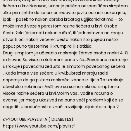
šećera u krvi.Naravno, umor je prilično nespecifičan simptom
.Ako primijetite da se umor redovito javlja odmah nakon jela,
ipak – posebno nakon obroka krcatog ugljikohidratima – to
može imati veze s porastom razine šećera u krvi. Osobe
često žele ‘drijemati nakon ručka’, ili ‘jednostavno ne mogu
otvoriti oči nakon večere’, često nakon što pojedu nešto
poput puno tjestenine ili krumpira ili slatkiša.
Drugi simptom je učestalo mokrenje.Zdrava osoba mokri 4-8
x dnevno.Sa visokim šećerom puno više…Povećano mokrenje
uzrokuje i povećanu žeđ ,što je simptom povećanog šećera
…Kada imate više šećera u krvi,bubrezi moraju raditi
napornije da ga putem mokraće izbace iz tijela.To uzrokuje
učestalo mokrenje i žeđ.I ovo su samo neki od simptoma
visoke razine šećera u krvi.Molim vas , vodite računa o
ovome ,jer mogu ukazivati na puno veći problem koji će se
dogoditi u budućnosti a znači razvijanje dijabetesa tipa 2.
👉YOUTUBE PLAYLISTA ( DIJABETES):
https://www.youtube.com/playlist?