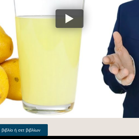
ιβλίο ή σετ βιβλίων