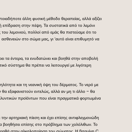
οποιαδήποτε άλλη φυσική μέθοδο θεραπείας, αλλά αξίζει
κή επίδραση στην πέψη. Τα συστατικά από το λεμόνι
ς του λεμονιού, πολλοί από εμάς θα πιστεύαμε ότι το
ση ασθενειών στο σώμα μας, γι ‘αυτό είναι επιθυμητό να
ίρει τα έντερα, τα ενυδατώνει και βοηθά στην αποβολή
κό σύστημα θα πρέπει να λειτουργεί με λιγότερη
ηλότητα και τη νεανική όψη του δέρματος. Το νερό με
ν θα εξαφανιστούν εντελώς, αλλά αν μη τι άλλο – θα
καλλυντικών προϊόντων που είναι πραγματικά φορτωμένα
ει την αρτηριακή πίεση και έχει επίσης αντιφλεγμονώδη
ο θα βοηθήσει επίσης στο πρόβλημα των χολόλιθων. Το
ο βοηθά στην αλκαλοποίηση του σώματος. Η βιταμίνη C