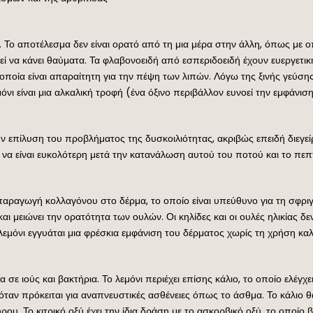
. Το αποτέλεσμα δεν είναι ορατό από τη μια μέρα στην άλλη, όπως με 
ρεί να κάνει θαύματα. Τα φλαβονοειδή από εσπεριδοειδή έχουν ευεργετι
 οποία είναι απαραίτητη για την πέψη των λιπών. Λόγω της ξινής γεύση
λεμόνι είναι μια αλκαλική τροφή (ένα όξινο περιβάλλον ευνοεί την εμφάνι
α την επίλυση του προβλήματος της δυσκοιλιότητας, ακριβώς επειδή διεγε
 είναι ευκολότερη μετά την κατανάλωση αυτού του ποτού και το πεπτι
παραγωγή κολλαγόνου στο δέρμα, το οποίο είναι υπεύθυνο για τη σφριγ
 μειώνει την ορατότητα των ουλών. Οι κηλίδες και οι ουλές ηλικίας δε
ε λεμόνι εγγυάται μια φρέσκια εμφάνιση του δέρματος χωρίς τη χρήση 
 σε ιούς και βακτήρια. Το λεμόνι περιέχει επίσης κάλιο, το οποίο ελέγχ
γή όταν πρόκειται για αναπνευστικές ασθένειες όπως το άσθμα. Το κάλι
ου. Το κιτρικό οξύ έχει την ίδια δράση με το ασκορβικό οξύ, το οποί