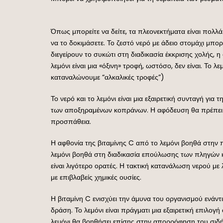
Όπως μπορείτε να δείτε, τα πλεονεκτήματα είναι πολλά
να το δοκιμάσετε. Το ζεστό νερό με άδειο στομάχι μπο
διεγείρουν το συκώτι στη διαδικασία έκκρισης χολής, η
λεμόνι είναι μια «όξινη» τροφή, ωστόσο, δεν είναι. Το 
καταναλώνουμε “αλκαλικές τροφές”)
Το νερό και το λεμόνι είναι μια εξαιρετική συνταγή γι
των αποξηραμένων κοπράνων. Η αφόδευση θα πρέπει να
προσπάθεια.
Η αφθονία της βιταμίνης C από το λεμόνι βοηθά στην 
λεμόνι βοηθά στη διαδικασία επούλωσης των πληγών και
είναι λιγότερο ορατές. Η τακτική κατανάλωση νερού μ
με επιβλαβείς χημικές ουσίες.
Η βιταμίνη C ενισχύει την άμυνα του οργανισμού ενάντια
δράση. Το λεμόνι είναι πράγματι μια εξαιρετική επιλο
λεμόνι θα βοηθήσει επίσης στην απορρόφηση του σιδήρ