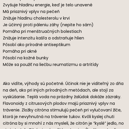
Zvyšuje hladinu energie, keď je telo unavené
Má priaznivý vplyv na pečeň
Znižuje hladinu cholesterolu v krvi
Je účinný proti páleniu záhy (nepite ho sám)
Pomáha pri menštruačných bolestiach
Znižuje intenzitu kašľa a odstraňuje hlien
Pôsobí ako prírodné antiseptikum
Pomáha pri akné
Pôsobí na kožné bunky
Môže sa použiť na liečbu reumatizmu a artritídy
Ako vidíte, výhody sú početné. Účinok nie je viditeľný zo dňa
na deň, ako pri iných prírodných metódach, ale stojí za
vyskúšanie. Teplá voda na prázdny žalúdok dokáže zázraky.
Flavonoidy z citrusových plodov majú priaznivý vplyv na
trávenie. Zložky citróna stimulujú pečeň pri vylučovaní žlče,
ktorá je nevyhnutná na trávenie tukov. Kvôli kyslej chuti
citróna by si mnohí z nás mysleli, že citrón je “kyslé” jedlo, no