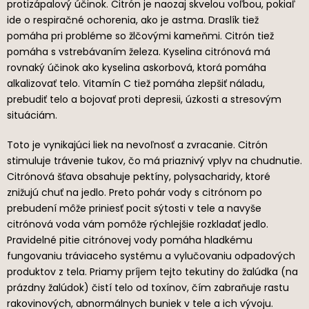
protizápalový účinok. Citrón je naozaj skvelou voľbou, pokiaľ
ide o respiračné ochorenia, ako je astma. Draslík tiež
pomáha pri probléme so žlčovými kameňmi. Citrón tiež
pomáha s vstrebávaním železa. Kyselina citrónová má
rovnaký účinok ako kyselina askorbová, ktorá pomáha
alkalizovať telo. Vitamín C tiež pomáha zlepšiť náladu,
prebudiť telo a bojovať proti depresii, úzkosti a stresovým
situáciám.
Toto je vynikajúci liek na nevoľnosť a zvracanie. Citrón
stimuluje trávenie tukov, čo má priaznivý vplyv na chudnutie.
Citrónová šťava obsahuje pektíny, polysacharidy, ktoré
znižujú chuť na jedlo. Preto pohár vody s citrónom po
prebudení môže priniesť pocit sýtosti v tele a navyše
citrónová voda vám pomôže rýchlejšie rozkladať jedlo.
Pravidelné pitie citrónovej vody pomáha hladkému
fungovaniu tráviaceho systému a vylučovaniu odpadových
produktov z tela. Priamy príjem tejto tekutiny do žalúdka (na
prázdny žalúdok) čistí telo od toxínov, čím zabraňuje rastu
rakovinových, abnormálnych buniek v tele a ich vývoju.