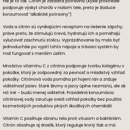
nie je to tak. Citrón je zásaditá potravina (kyslé prostredie
podporuje výskyt chorôb v našom tele, preto je žiaduce
konzumovať “alkalické potraviny”)
Voda a citrón sú vynikajúcim receptom na riešenie zápchy,
práve preto, že stimulujú črevá, hydratujú ich a pomáhajú
vylučovať zaschnutú stolicu. Vyprázdňovanie by malo byť
jednoduchšie po vypití tohto nápoja a tráviaci systém by
mal fungovať s menším úsilím.
Množstvo vitamínu C z citróna podporuje tvorbu kolagénu v
pokožke, ktorý je zodpovedný za pevnosť a mladistvý vzhľad
pokožky. Citrónová voda pomáha pri hojení rán a znižuje
viditeľnosť jaziev. Staré škvrny a jazvy úplne nezmiznú, ale ak
nič iné – budú menej viditeľné. Pravidelná konzumácia
citrónovej vody zaručuje svieži vzhľad pokožky bez použitia
kozmetických produktov plných škodlivých chemikálií.
Vitamín C posilňuje obranu tela proti vírusom a baktériám.
Citrón obsahuje aj draslík, ktorý reguluje krvný tlak a má