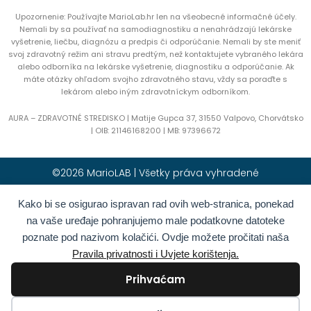
Upozornenie: Používajte MarioLab.hr len na všeobecné informačné účely.
Nemali by sa používať na samodiagnostiku a nenahrádzajú lekárske
vyšetrenie, liečbu, diagnózu a predpis či odporúčanie. Nemali by ste meniť
svoj zdravotný režim ani stravu predtým, než kontaktujete vybraného lekára
alebo odborníka na lekárske vyšetrenie, diagnostiku a odporúčanie. Ak
máte otázky ohľadom svojho zdravotného stavu, vždy sa poraďte s
lekárom alebo iným zdravotníckym odborníkom.
AURA – ZDRAVOTNÉ STREDISKO | Matije Gupca 37, 31550 Valpovo, Chorvátsko
|
OIB:
21146168200 |
MB:
97396672
©2026 MarioLAB | Všetky práva vyhradené
Kako bi se osigurao ispravan rad ovih web-stranica, ponekad
Hrvatski
(
Chorvátština
)
English
(
Angličtina
)
na vaše uređaje pohranjujemo male podatkovne datoteke
Deutsch
(
Nemčina
)
Polski
(
Polština
)
poznate pod nazivom kolačići. Ovdje možete pročitati naša
Română
(
Rumunčina
)
Italiano
(
Taliančina
)
Pravila privatnosti i Uvjete korištenja.
Български
(
Bulharčina
)
Français
(
Francúzština
)
Prihvaćam
Ελληνικά
(
Gréčtina
)
Slovenčina
Español
(
Španielčina
)
Türkçe
(
Turečtina
)