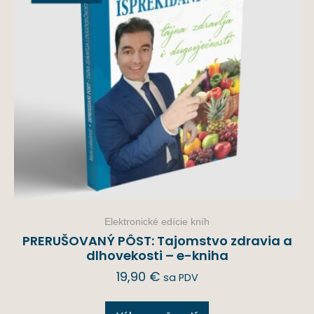
Elektronické edície kníh
PRERUŠOVANÝ PÔST: Tajomstvo zdravia a
dlhovekosti – e-kniha
19,90
€
sa PDV