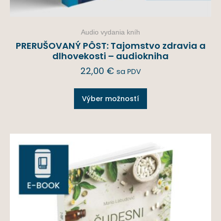
Audio vydania kníh
PRERUŠOVANÝ PÔST: Tajomstvo zdravia a
dlhovekosti – audiokniha
22,00
€
sa PDV
Výber možností