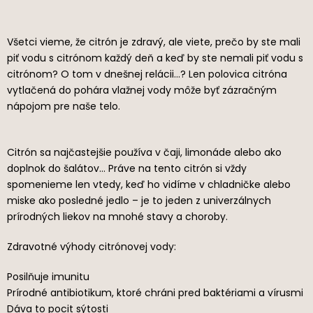
Všetci vieme, že citrón je zdravý, ale viete, prečo by ste mali
piť vodu s citrónom každý deň a keď by ste nemali piť vodu s
citrónom? O tom v dnešnej relácii…? Len polovica citróna
vytlačená do pohára vlažnej vody môže byť zázračným
nápojom pre naše telo.
Citrón sa najčastejšie používa v čaji, limonáde alebo ako
doplnok do šalátov… Práve na tento citrón si vždy
spomenieme len vtedy, keď ho vidíme v chladničke alebo
miske ako posledné jedlo – je to jeden z univerzálnych
prírodných liekov na mnohé stavy a choroby.
Zdravotné výhody citrónovej vody:
Posilňuje imunitu
Prírodné antibiotikum, ktoré chráni pred baktériami a vírusmi
Dáva to pocit sýtosti