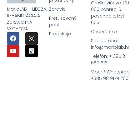
prostriedky
Oreškovićeva 1 10
MarioLAB – LIEČBA,
Zdravie
000 Záhreb, 6.
REHABILITÁCIA A
poschodie, byt
Prerušovaný
ZDRAVOTNÁ
605
pôst
VÝCHOVA
Chorvátsko
Produkuje
Spolupráca:
info@mariolab.hr
Telefón: + 385 31
650 616
Viber / WhatsApp:
+385 98 9179 200