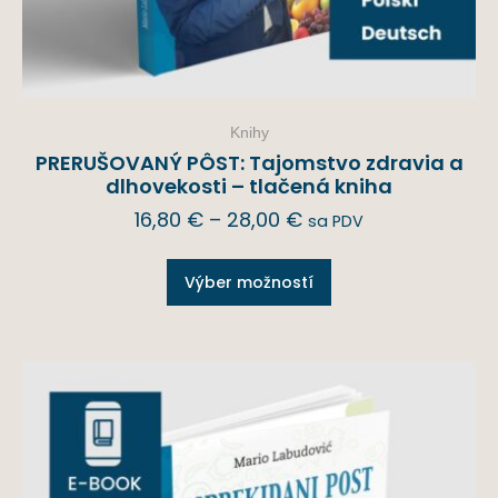
Knihy
PRERUŠOVANÝ PÔST: Tajomstvo zdravia a
dlhovekosti – tlačená kniha
16,80
€
–
28,00
€
sa PDV
Výber možností