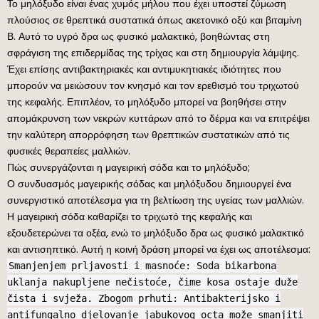
Το μηλόξυδο είναι ένας χυμός μήλου που έχει υποστεί ζύμωση
πλούσιος σε θρεπτικά συστατικά όπως ακετονικό οξύ και βιταμίνη
Β. Αυτό το υγρό δρα ως φυσικό μαλακτικό, βοηθώντας στη
σφράγιση της επιδερμίδας της τρίχας και στη δημιουργία λάμψης.
Έχει επίσης αντιβακτηριακές και αντιμυκητιακές ιδιότητες που
μπορούν να μειώσουν τον κνησμό και τον ερεθισμό του τριχωτού
της κεφαλής. Επιπλέον, το μηλόξυδο μπορεί να βοηθήσει στην
απομάκρυνση των νεκρών κυττάρων από το δέρμα και να επιτρέψει
την καλύτερη απορρόφηση των θρεπτικών συστατικών από τις
φυσικές θεραπείες μαλλιών.
Πώς συνεργάζονται η μαγειρική σόδα και το μηλόξυδο;
Ο συνδυασμός μαγειρικής σόδας και μηλόξυδου δημιουργεί ένα
συνεργιστικό αποτέλεσμα για τη βελτίωση της υγείας των μαλλιών.
Η μαγειρική σόδα καθαρίζει το τριχωτό της κεφαλής και
εξουδετερώνει τα οξέα, ενώ το μηλόξυδο δρα ως φυσικό μαλακτικό
και αντισηπτικό. Αυτή η κοινή δράση μπορεί να έχει ως αποτέλεσμα:
Smanjenjem prljavosti i masnoće: Soda bikarbona
uklanja nakupljene nečistoće, čime kosa ostaje duže
čista i svježa. Zbogom prhuti: Antibakterijsko i
antifungalno djelovanje jabukovog octa može smanjiti