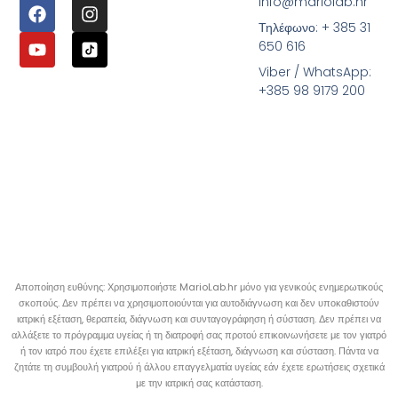
info@mariolab.hr
Τηλέφωνο: + 385 31
650 616
Viber / WhatsApp:
+385 98 9179 200
Αποποίηση ευθύνης: Χρησιμοποιήστε MarioLab.hr μόνο για γενικούς ενημερωτικούς
σκοπούς. Δεν πρέπει να χρησιμοποιούνται για αυτοδιάγνωση και δεν υποκαθιστούν
ιατρική εξέταση, θεραπεία, διάγνωση και συνταγογράφηση ή σύσταση. Δεν πρέπει να
αλλάξετε το πρόγραμμα υγείας ή τη διατροφή σας προτού επικοινωνήσετε με τον γιατρό
ή τον ιατρό που έχετε επιλέξει για ιατρική εξέταση, διάγνωση και σύσταση. Πάντα να
ζητάτε τη συμβουλή γιατρού ή άλλου επαγγελματία υγείας εάν έχετε ερωτήσεις σχετικά
με την ιατρική σας κατάσταση.