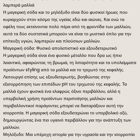
λαμπερά μαλλιά
Η μαγειρική σόδα και το μηλόξυδο είναι δύο φυσικοί ήρωες που
κυριαρχούν στον κόσμο της υγείας εδώ και αιώνες. Και ενώ τα
οφέλη τους εκτείνονται πολύ πέρα από τη φροντίδα των μαλλιών,
αυτά τα δύο συστατικά μπορούν να είναι το μυστικό όπλο για την
επίτευξη υγιών, λαμπερών και πλούσιων μαλλιών.
Μαγειρική σόδα: Φυσικό απολεπιστικό και εξουδετερωτικό
Η μαγειρική σόδα είναι ένα φυσικό μέταλλο που δρα ως ήπιο
λειαντικό, αφαιρώντας τη βρωμιά, τη λιπαρότητα και τα υπολείμματα
προϊόντων styling από τα μαλλιά και το τριχωτό της κεφαλής.
Λειτουργεί επίσης ως εξουδετερωτής, βοηθώντας στην
εξισορρόπηση των επιπέδων pH του τριχωτού της κεφαλής. Τα
μαλλιά έχουν φυσικά ένα ελαφρώς όξινο περιβάλλον, αλλά η
υπερβολική χρήση προϊόντων περιποίησης μαλλιών και
περιβαλλοντικοί παράγοντες μπορεί να διαταράξουν αυτή την
ισορροπία. Η μαγειρική σόδα εξουδετερώνει το υπερβολικό οξύ,
δημιουργώντας ένα πιο υγιεινό περιβάλλον για την ανάπτυξη των
μαλλιών.
Μηλόξυδο: Μια υπέροχη ιστορία για την υγρασία και την ισορροπία