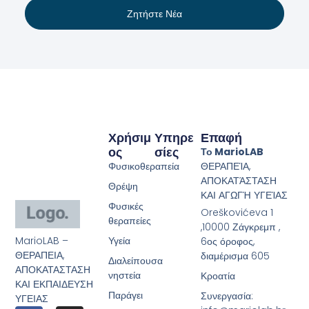
Ζητήστε Νέα
Χρήσιμ
Υπηρε
Επαφή
Ος
Σίες
Το MarioLAB
Φυσικοθεραπεία
ΘΕΡΑΠΕΊΑ,
ΑΠΟΚΑΤΆΣΤΑΣΗ
Θρέψη
ΚΑΙ ΑΓΩΓΉ ΥΓΕΊΑΣ
Φυσικές
Oreškovićeva 1
θεραπείες
,10000 Ζάγκρεμπ ,
MarioLAB –
Υγεία
6ος όροφος,
ΘΕΡΑΠΕΙΑ,
διαμέρισμα 605
Διαλείπουσα
ΑΠΟΚΑΤΑΣΤΑΣΗ
νηστεία
Κροατία
ΚΑΙ ΕΚΠΑΙΔΕΥΣΗ
Παράγει
Συνεργασία:
ΥΓΕΙΑΣ