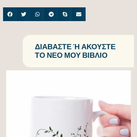
ΔΙΑΒΆΣΤΕ Ή ΑΚΟΎΣΤΕ Τ
Ο ΝΈΟ ΜΟΥ ΒΙΒΛΊΟ