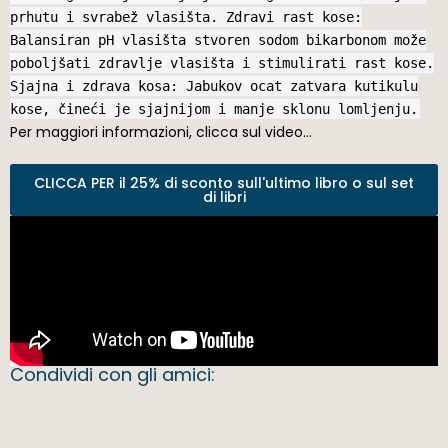
prhutu i svrabež vlasišta. Zdravi rast kose:
Balansiran pH vlasišta stvoren sodom bikarbonom može
poboljšati zdravlje vlasišta i stimulirati rast kose.
Sjajna i zdrava kosa: Jabukov ocat zatvara kutikulu
kose, čineći je sjajnijom i manje sklonu lomljenju.
Per maggiori informazioni, clicca sul video…
CLICCA PER il 25% di sconto sull'ultimo libro o sul set
di libri
Condividi con gli amici: