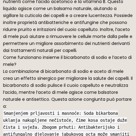
nutrienti come l’acido acetonico e la vitamina B. Questo
liquido agisce come un balsamo naturale, aiutando a
sigillare la cuticola dei capelli e a creare lucentezza. Possiede
inoltre proprietà antibatteriche e antifungine che possono
ridurre prurito e irritazioni del cuoio capelluto. Inoltre, l’aceto
di mele può aiutare a rimuovere le cellule morte dalla pelle e
permettere un migliore assorbimento dei nutrienti derivanti
dai trattamenti naturali per capelli.
Come funzionano insieme il bicarbonato di sodio e l’aceto di
mele?
La combinazione di bicarbonato di sodio e aceto di mele
crea un effetto sinergico per migliorare la salute dei capelli. Il
bicarbonato di sodio pulisce il cuoio capelluto e neutralizza
l’acido, mentre l’aceto di mele agisce come balsatore
naturale e antisettico. Questa azione congiunta può portare
a:
Smanjenjem prljavosti i masnoće: Soda bikarbona
uklanja nakupljene nečistoće, čime kosa ostaje duže
čista i svježa. Zbogom prhuti: Antibakterijsko i
antifungalno djelovanje jabukovog octa može smanjiti