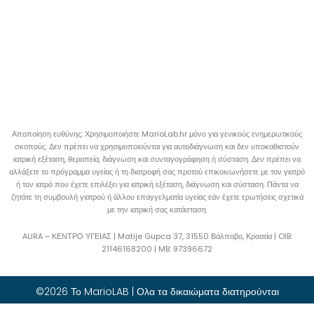
Αποποίηση ευθύνης: Χρησιμοποιήστε MarioLab.hr μόνο για γενικούς ενημερωτικούς
σκοπούς. Δεν πρέπει να χρησιμοποιούνται για αυτοδιάγνωση και δεν υποκαθιστούν
ιατρική εξέταση, θεραπεία, διάγνωση και συνταγογράφηση ή σύσταση. Δεν πρέπει να
αλλάξετε το πρόγραμμα υγείας ή τη διατροφή σας προτού επικοινωνήσετε με τον γιατρό
ή τον ιατρό που έχετε επιλέξει για ιατρική εξέταση, διάγνωση και σύσταση. Πάντα να
ζητάτε τη συμβουλή γιατρού ή άλλου επαγγελματία υγείας εάν έχετε ερωτήσεις σχετικά
με την ιατρική σας κατάσταση.
AURA – ΚΕΝΤΡΟ ΥΓΕΙΑΣ | Matije Gupca 37, 31550 Βάλποβο, Κροατία |
OIB:
21146168200 |
MB:
97396672
©2026 Το MarioLAB | Ολα τα δικαιώματα διατηρούνται