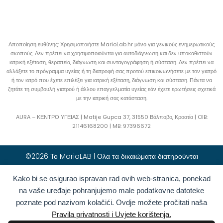
Αποποίηση ευθύνης: Χρησιμοποιήστε MarioLab.hr μόνο για γενικούς ενημερωτικούς
σκοπούς. Δεν πρέπει να χρησιμοποιούνται για αυτοδιάγνωση και δεν υποκαθιστούν
ιατρική εξέταση, θεραπεία, διάγνωση και συνταγογράφηση ή σύσταση. Δεν πρέπει να
αλλάξετε το πρόγραμμα υγείας ή τη διατροφή σας προτού επικοινωνήσετε με τον γιατρό
ή τον ιατρό που έχετε επιλέξει για ιατρική εξέταση, διάγνωση και σύσταση. Πάντα να
ζητάτε τη συμβουλή γιατρού ή άλλου επαγγελματία υγείας εάν έχετε ερωτήσεις σχετικά
με την ιατρική σας κατάσταση.
AURA – ΚΕΝΤΡΟ ΥΓΕΙΑΣ | Matije Gupca 37, 31550 Βάλποβο, Κροατία |
OIB:
21146168200 |
MB:
97396672
©2026 Το MarioLAB | Ολα τα δικαιώματα διατηρούνται
Kako bi se osigurao ispravan rad ovih web-stranica, ponekad
Hrvatski
(
Κροατικά
)
English
(
Αγγλικά
)
na vaše uređaje pohranjujemo male podatkovne datoteke
Deutsch
(
Γερμανικά
)
Polski
(
Πολωνικά
)
poznate pod nazivom kolačići. Ovdje možete pročitati naša
Română
(
Ρουμανικά
)
Italiano
(
Ιταλικά
)
Pravila privatnosti i Uvjete korištenja.
Български
(
Βουλγαρικά
)
Français
(
Γαλλικά
)