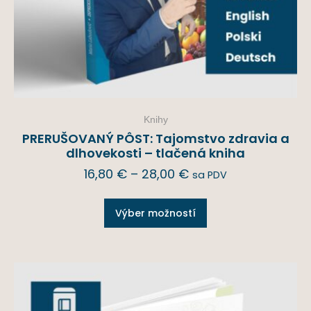
Knihy
PRERUŠOVANÝ PÔST: Tajomstvo zdravia a
dlhovekosti – tlačená kniha
16,80
€
–
28,00
€
sa PDV
Výber možností