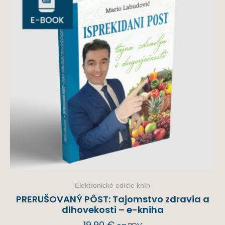
Elektronické edície kníh
PRERUŠOVANÝ PÔST: Tajomstvo zdravia a
dlhovekosti – e-kniha
19,90
€