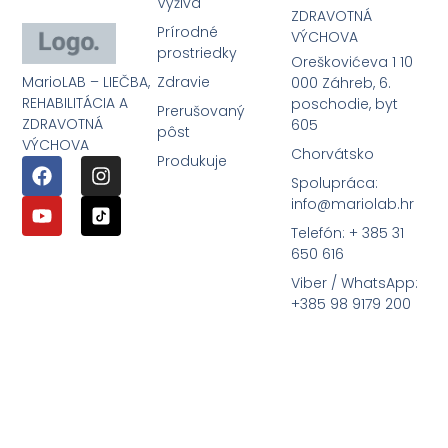
Výživa
ZDRAVOTNÁ
Prírodné
VÝCHOVA
prostriedky
Oreškovićeva 1 10
MarioLAB – LIEČBA,
Zdravie
000 Záhreb, 6.
REHABILITÁCIA A
poschodie, byt
Prerušovaný
ZDRAVOTNÁ
605
pôst
VÝCHOVA
Chorvátsko
Produkuje
Spolupráca:
info@mariolab.hr
Telefón: + 385 31
650 616
Viber / WhatsApp:
+385 98 9179 200