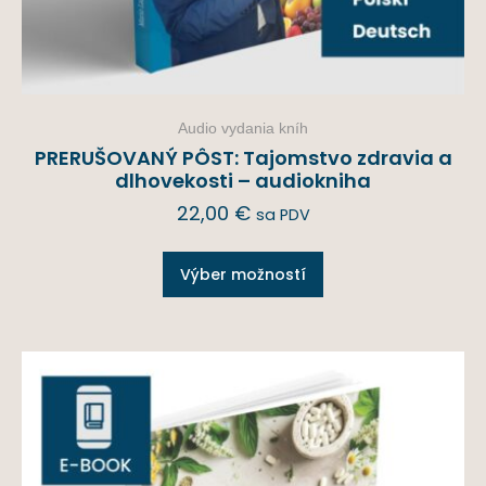
Audio vydania kníh
PRERUŠOVANÝ PÔST: Tajomstvo zdravia a
dlhovekosti – audiokniha
22,00
€
sa PDV
Výber možností