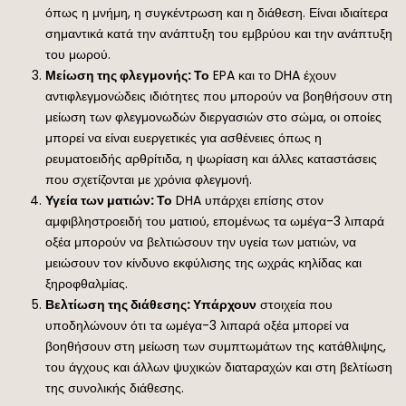
όπως η μνήμη, η συγκέντρωση και η διάθεση. Είναι ιδιαίτερα
σημαντικά κατά την ανάπτυξη του εμβρύου και την ανάπτυξη
του μωρού.
Μείωση της φλεγμονής: Το
EPA και το DHA έχουν
αντιφλεγμονώδεις ιδιότητες που μπορούν να βοηθήσουν στη
μείωση των φλεγμονωδών διεργασιών στο σώμα, οι οποίες
μπορεί να είναι ευεργετικές για ασθένειες όπως η
ρευματοειδής αρθρίτιδα, η ψωρίαση και άλλες καταστάσεις
που σχετίζονται με χρόνια φλεγμονή.
Υγεία των ματιών: Το
DHA υπάρχει επίσης στον
αμφιβληστροειδή του ματιού, επομένως τα ωμέγα-3 λιπαρά
οξέα μπορούν να βελτιώσουν την υγεία των ματιών, να
μειώσουν τον κίνδυνο εκφύλισης της ωχράς κηλίδας και
ξηροφθαλμίας.
Βελτίωση της διάθεσης: Υπάρχουν
στοιχεία που
υποδηλώνουν ότι τα ωμέγα-3 λιπαρά οξέα μπορεί να
βοηθήσουν στη μείωση των συμπτωμάτων της κατάθλιψης,
του άγχους και άλλων ψυχικών διαταραχών και στη βελτίωση
της συνολικής διάθεσης.