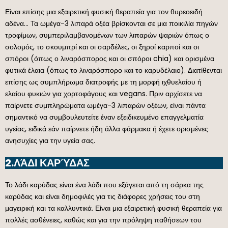
Είναι επίσης μια εξαιρετική φυσική θεραπεία για τον θυρεοειδή
αδένα… Τα ωμέγα-3 λιπαρά οξέα βρίσκονται σε μια ποικιλία πηγών
τροφίμων, συμπεριλαμβανομένων των λιπαρών ψαριών όπως ο
σολομός, το σκουμπρί και οι σαρδέλες, οι ξηροί καρποί και οι
σπόροι (όπως ο λιναρόσπορος και οι σπόροι chia) και ορισμένα
φυτικά έλαια (όπως το λιναρόσπορο και το καρυδέλαιο). Διατίθενται
επίσης ως συμπλήρωμα διατροφής με τη μορφή ιχθυελαίου ή
ελαίου φυκιών για χορτοφάγους και vegans. Πριν αρχίσετε να
παίρνετε συμπληρώματα ωμέγα-3 λιπαρών οξέων, είναι πάντα
σημαντικό να συμβουλευτείτε έναν εξειδικευμένο επαγγελματία
υγείας, ειδικά εάν παίρνετε ήδη άλλα φάρμακα ή έχετε ορισμένες
ανησυχίες για την υγεία σας.
2.ΛΆΔΙ ΚΑΡΎΔΑΣ
Το λάδι καρύδας είναι ένα λάδι που εξάγεται από τη σάρκα της
καρύδας και είναι δημοφιλές για τις διάφορες χρήσεις του στη
μαγειρική και τα καλλυντικά. Είναι μια εξαιρετική φυσική θεραπεία για
πολλές ασθένειες, καθώς και για την πρόληψη παθήσεων του