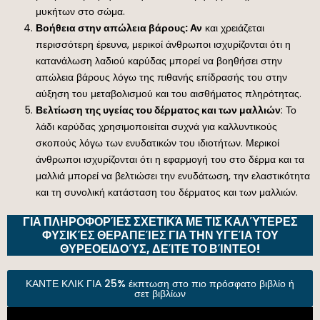
μυκήτων στο σώμα.
Βοήθεια στην απώλεια βάρους: Αν
και χρειάζεται
περισσότερη έρευνα, μερικοί άνθρωποι ισχυρίζονται ότι η
κατανάλωση λαδιού καρύδας μπορεί να βοηθήσει στην
απώλεια βάρους λόγω της πιθανής επίδρασής του στην
αύξηση του μεταβολισμού και του αισθήματος πληρότητας.
Βελτίωση της υγείας του δέρματος και των μαλλιών
: Το
λάδι καρύδας χρησιμοποιείται συχνά για καλλυντικούς
σκοπούς λόγω των ενυδατικών του ιδιοτήτων. Μερικοί
άνθρωποι ισχυρίζονται ότι η εφαρμογή του στο δέρμα και τα
μαλλιά μπορεί να βελτιώσει την ενυδάτωση, την ελαστικότητα
και τη συνολική κατάσταση του δέρματος και των μαλλιών.
ΓΙΑ ΠΛΗΡΟΦΟΡΊΕΣ ΣΧΕΤΙΚΆ ΜΕ ΤΙΣ ΚΑΛΎΤΕΡΕΣ
ΦΥΣΙΚΈΣ ΘΕΡΑΠΕΊΕΣ ΓΙΑ ΤΗΝ ΥΓΕΊΑ ΤΟΥ
ΘΥΡΕΟΕΙΔΟΎΣ, ΔΕΊΤΕ ΤΟ ΒΊΝΤΕΟ!
ΚΑΝΤΕ ΚΛΙΚ ΓΙΑ 25% έκπτωση στο πιο πρόσφατο βιβλίο ή
σετ βιβλίων