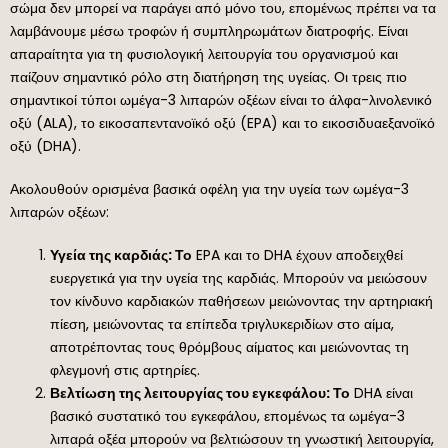
σώμα δεν μπορεί να παράγει από μόνο του, επομένως πρέπει να τα
λαμβάνουμε μέσω τροφών ή συμπληρωμάτων διατροφής. Είναι
απαραίτητα για τη φυσιολογική λειτουργία του οργανισμού και
παίζουν σημαντικό ρόλο στη διατήρηση της υγείας. Οι τρεις πιο
σημαντικοί τύποι ωμέγα-3 λιπαρών οξέων είναι το άλφα-λινολενικό
οξύ (ALA), το εικοσαπεντανοϊκό οξύ (EPA) και το εικοσιδυαεξανοϊκό
οξύ (DHA).
Ακολουθούν ορισμένα βασικά οφέλη για την υγεία των ωμέγα-3
λιπαρών οξέων:
Υγεία της καρδιάς: Το
EPA και το DHA έχουν αποδειχθεί
ευεργετικά για την υγεία της καρδιάς. Μπορούν να μειώσουν
τον κίνδυνο καρδιακών παθήσεων μειώνοντας την αρτηριακή
πίεση, μειώνοντας τα επίπεδα τριγλυκεριδίων στο αίμα,
αποτρέποντας τους θρόμβους αίματος και μειώνοντας τη
φλεγμονή στις αρτηρίες.
Βελτίωση της λειτουργίας του εγκεφάλου: Το
DHA είναι
βασικό συστατικό του εγκεφάλου, επομένως τα ωμέγα-3
λιπαρά οξέα μπορούν να βελτιώσουν τη γνωστική λειτουργία,