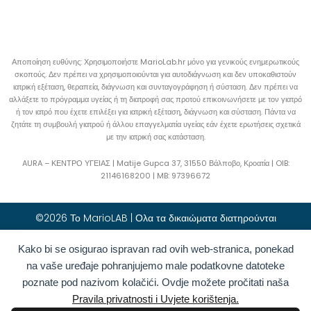
Αποποίηση ευθύνης: Χρησιμοποιήστε MarioLab.hr μόνο για γενικούς ενημερωτικούς
σκοπούς. Δεν πρέπει να χρησιμοποιούνται για αυτοδιάγνωση και δεν υποκαθιστούν
ιατρική εξέταση, θεραπεία, διάγνωση και συνταγογράφηση ή σύσταση. Δεν πρέπει να
αλλάξετε το πρόγραμμα υγείας ή τη διατροφή σας προτού επικοινωνήσετε με τον γιατρό
ή τον ιατρό που έχετε επιλέξει για ιατρική εξέταση, διάγνωση και σύσταση. Πάντα να
ζητάτε τη συμβουλή γιατρού ή άλλου επαγγελματία υγείας εάν έχετε ερωτήσεις σχετικά
με την ιατρική σας κατάσταση.
AURA – ΚΕΝΤΡΟ ΥΓΕΙΑΣ | Matije Gupca 37, 31550 Βάλποβο, Κροατία |
OIB:
21146168200 |
MB:
97396672
©2026 Το MarioLAB | Ολα τα δικαιώματα διατηρούνται
Kako bi se osigurao ispravan rad ovih web-stranica, ponekad
Hrvatski
(
Κροατικά
)
English
(
Αγγλικά
)
na vaše uređaje pohranjujemo male podatkovne datoteke
Deutsch
(
Γερμανικά
)
Polski
(
Πολωνικά
)
poznate pod nazivom kolačići. Ovdje možete pročitati naša
Română
(
Ρουμανικά
)
Italiano
(
Ιταλικά
)
Pravila privatnosti i Uvjete korištenja.
Български
(
Βουλγαρικά
)
Français
(
Γαλλικά
)