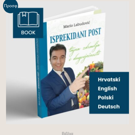
Προσφ
ορά!
Βιβλια