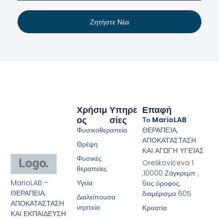
Ζητήστε Νέα
Χρήσιμ
Υπηρε
Επαφή
Ος
Σίες
Το MarioLAB
Φυσικοθεραπεία
ΘΕΡΑΠΕΊΑ,
ΑΠΟΚΑΤΆΣΤΑΣΗ
Θρέψη
ΚΑΙ ΑΓΩΓΉ ΥΓΕΊΑΣ
Φυσικές
Oreškovićeva 1
θεραπείες
,10000 Ζάγκρεμπ ,
MarioLAB –
Υγεία
6ος όροφος,
ΘΕΡΑΠΕΙΑ,
διαμέρισμα 605
Διαλείπουσα
ΑΠΟΚΑΤΑΣΤΑΣΗ
νηστεία
Κροατία
ΚΑΙ ΕΚΠΑΙΔΕΥΣΗ