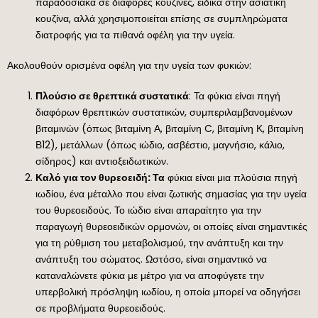
παραδοσιακά σε διάφορες κουζίνες, ειδικά στην ασιατική
κουζίνα, αλλά χρησιμοποιείται επίσης σε συμπληρώματα
διατροφής για τα πιθανά οφέλη για την υγεία.
Ακολουθούν ορισμένα οφέλη για την υγεία των φυκιών:
Πλούσιο σε θρεπτικά συστατικά
: Τα φύκια είναι πηγή
διαφόρων θρεπτικών συστατικών, συμπεριλαμβανομένων
βιταμινών (όπως βιταμίνη Α, βιταμίνη C, βιταμίνη Κ, βιταμίνη
Β12), μετάλλων (όπως ιώδιο, ασβέστιο, μαγνήσιο, κάλιο,
σίδηρος) και αντιοξειδωτικών.
Καλό για τον θυρεοειδή: Τα
φύκια είναι μια πλούσια πηγή
ιωδίου, ένα μέταλλο που είναι ζωτικής σημασίας για την υγεία
του θυρεοειδούς. Το ιώδιο είναι απαραίτητο για την
παραγωγή θυρεοειδικών ορμονών, οι οποίες είναι σημαντικές
για τη ρύθμιση του μεταβολισμού, την ανάπτυξη και την
ανάπτυξη του σώματος. Ωστόσο, είναι σημαντικό να
καταναλώνετε φύκια με μέτρο για να αποφύγετε την
υπερβολική πρόσληψη ιωδίου, η οποία μπορεί να οδηγήσει
σε προβλήματα θυρεοειδούς.