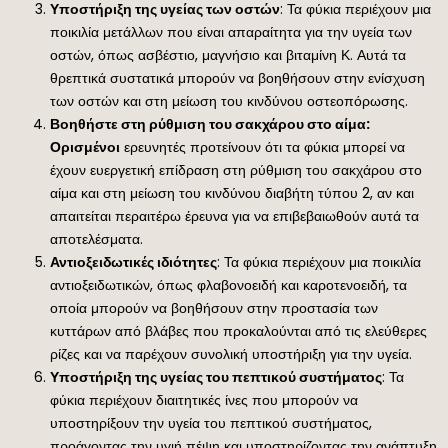
Υποστήριξη της υγείας των οστών
: Τα φύκια περιέχουν μια
ποικιλία μετάλλων που είναι απαραίτητα για την υγεία των
οστών, όπως ασβέστιο, μαγνήσιο και βιταμίνη Κ. Αυτά τα
θρεπτικά συστατικά μπορούν να βοηθήσουν στην ενίσχυση
των οστών και στη μείωση του κινδύνου οστεοπόρωσης.
Βοηθήστε στη ρύθμιση του σακχάρου στο αίμα:
Ορισμένοι
ερευνητές προτείνουν ότι τα φύκια μπορεί να
έχουν ευεργετική επίδραση στη ρύθμιση του σακχάρου στο
αίμα και στη μείωση του κινδύνου διαβήτη τύπου 2, αν και
απαιτείται περαιτέρω έρευνα για να επιβεβαιωθούν αυτά τα
αποτελέσματα.
Αντιοξειδωτικές ιδιότητες
: Τα φύκια περιέχουν μια ποικιλία
αντιοξειδωτικών, όπως φλαβονοειδή και καροτενοειδή, τα
οποία μπορούν να βοηθήσουν στην προστασία των
κυττάρων από βλάβες που προκαλούνται από τις ελεύθερες
ρίζες και να παρέχουν συνολική υποστήριξη για την υγεία.
Υποστήριξη της υγείας του πεπτικού συστήματος
: Τα
φύκια περιέχουν διαιτητικές ίνες που μπορούν να
υποστηρίξουν την υγεία του πεπτικού συστήματος,
προάγοντας την υγιή πέψη και υποστηρίζοντας την ανάπτυξη