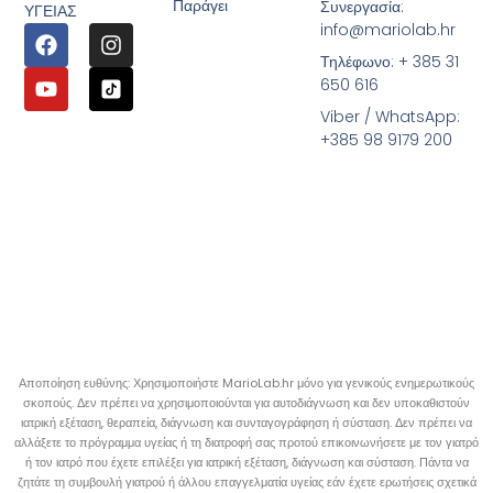
Παράγει
Συνεργασία:
ΥΓΕΙΑΣ
info@mariolab.hr
Τηλέφωνο: + 385 31
650 616
Viber / WhatsApp:
+385 98 9179 200
Αποποίηση ευθύνης: Χρησιμοποιήστε MarioLab.hr μόνο για γενικούς ενημερωτικούς
σκοπούς. Δεν πρέπει να χρησιμοποιούνται για αυτοδιάγνωση και δεν υποκαθιστούν
ιατρική εξέταση, θεραπεία, διάγνωση και συνταγογράφηση ή σύσταση. Δεν πρέπει να
αλλάξετε το πρόγραμμα υγείας ή τη διατροφή σας προτού επικοινωνήσετε με τον γιατρό
ή τον ιατρό που έχετε επιλέξει για ιατρική εξέταση, διάγνωση και σύσταση. Πάντα να
ζητάτε τη συμβουλή γιατρού ή άλλου επαγγελματία υγείας εάν έχετε ερωτήσεις σχετικά