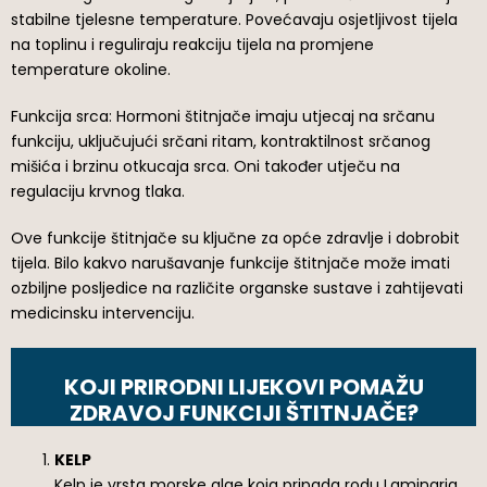
stabilne tjelesne temperature. Povećavaju osjetljivost tijela
na toplinu i reguliraju reakciju tijela na promjene
temperature okoline.
Funkcija srca: Hormoni štitnjače imaju utjecaj na srčanu
funkciju, uključujući srčani ritam, kontraktilnost srčanog
mišića i brzinu otkucaja srca. Oni također utječu na
regulaciju krvnog tlaka.
Ove funkcije štitnjače su ključne za opće zdravlje i dobrobit
tijela. Bilo kakvo narušavanje funkcije štitnjače može imati
ozbiljne posljedice na različite organske sustave i zahtijevati
medicinsku intervenciju.
KOJI PRIRODNI LIJEKOVI POMAŽU
ZDRAVOJ FUNKCIJI ŠTITNJAČE?
KELP
Kelp je vrsta morske alge koja pripada rodu Laminaria.