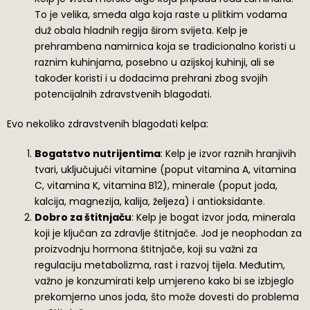
To je velika, smeđa alga koja raste u plitkim vodama
duž obala hladnih regija širom svijeta. Kelp je
prehrambena namirnica koja se tradicionalno koristi u
raznim kuhinjama, posebno u azijskoj kuhinji, ali se
također koristi i u dodacima prehrani zbog svojih
potencijalnih zdravstvenih blagodati.
Evo nekoliko zdravstvenih blagodati kelpa:
Bogatstvo nutrijentima
: Kelp je izvor raznih hranjivih
tvari, uključujući vitamine (poput vitamina A, vitamina
C, vitamina K, vitamina B12), minerale (poput joda,
kalcija, magnezija, kalija, željeza) i antioksidante.
Dobro za štitnjaču
: Kelp je bogat izvor joda, minerala
koji je ključan za zdravlje štitnjače. Jod je neophodan za
proizvodnju hormona štitnjače, koji su važni za
regulaciju metabolizma, rast i razvoj tijela. Međutim,
važno je konzumirati kelp umjereno kako bi se izbjeglo
prekomjerno unos joda, što može dovesti do problema