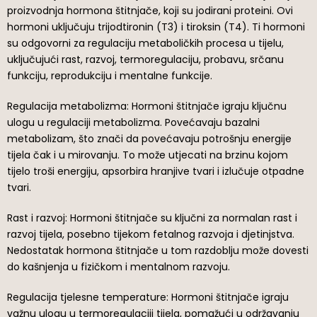
proizvodnja hormona štitnjače, koji su jodirani proteini. Ovi
hormoni uključuju trijodtironin (T3) i tiroksin (T4). Ti hormoni
su odgovorni za regulaciju metaboličkih procesa u tijelu,
uključujući rast, razvoj, termoregulaciju, probavu, srčanu
funkciju, reprodukciju i mentalne funkcije.
Regulacija metabolizma: Hormoni štitnjače igraju ključnu
ulogu u regulaciji metabolizma. Povećavaju bazalni
metabolizam, što znači da povećavaju potrošnju energije
tijela čak i u mirovanju. To može utjecati na brzinu kojom
tijelo troši energiju, apsorbira hranjive tvari i izlučuje otpadne
tvari.
Rast i razvoj: Hormoni štitnjače su ključni za normalan rast i
razvoj tijela, posebno tijekom fetalnog razvoja i djetinjstva.
Nedostatak hormona štitnjače u tom razdoblju može dovesti
do kašnjenja u fizičkom i mentalnom razvoju.
Regulacija tjelesne temperature: Hormoni štitnjače igraju
važnu ulogu u termoregulaciji tijela, pomažući u održavanju