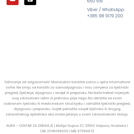
650 616
Viber / WhatsApp:
+385 98 9179 200
Odricanje od odgovornosti: MarioLab.hr koristite samo u opće informativne
svrhe. Ne smiju se koristiti za samodijagnozu i nisu zamjena za liječnički
pregled, liječenje, dijagnozu i recept ili preporuku. Ne biste trebali mijenjati
svoj zdravstveni režim ili prehranu prije nego što obratite se svom
izabranom liječniku ili medicinskom stručnjaku i zatražite liječnički pregled,
dijagnozu i preporuku. Uvijek potražite savjet liječnika ili drugog
zdravstvenog djelatnika ako imate pitanja o svom zdravstvenom stanju.
AURA – CENTAR ZA ZDRAVLJE | Matije Gupca 37, 31550 Valpovo, Hrvatska |
OIB:
21146168200 |
MB:
97396672