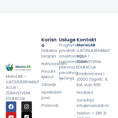
Korisn
Usluge
Kontakt
O
Programi
MarioLAB
Fizikalna
privatnih
LIJEČENJE,REHABILIT
terapija
savjetovanja,
ACIJA I
nutricionističkih
ZDRAVSTVENA
Nutricionizam
planova i
EDUKACIJA
Prirodni
prirodnog
Oreškovićeva 1
MarioLAB –
lijekovi
liječenja
,10000 Zagreb , 6.
LIJEČENJE,REHABILIT
Zdravlje
kat, stan 605
ACIJA I
Isprekidani
Hrvatska
ZDRAVSTVENA
post
EDUKACIJA
Suradnja:
Proizvodi
info@mariolab.hr
Telefon: + 385 31