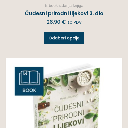
E-book izdanja knjiga
Čudesni prirodni lijekovi 3. dio
28,90
€
sa PDV
Odaberi opcije