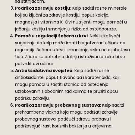
sa štitnjačom.
Podrška zdravlju kostiju
: Kelp sadrži razne minerale
koji su ključni za zdravlje kostiju, poput kalcija,
magnezija i vitamina K. Ovi nutrijenti mogu pomoći u
jačanju kostiju i smanjenju rizika od osteoporoze.
Pomoć u regulaciji šećera u krvi
: Neki istraživači
sugeriraju da kelp može imati blagotvoran učinak na
regulaciju šećera u krvi i smanjenje rizika od dijabetesa
tipa 2, iako su potrebna daljnja istraživanja kako bi se
potvrdili ovi učinci.
Antioksidativna svojstva
: Kelp sadrži razne
antioksidante, poput flavonoida i karotenoida, koji
mogu pomoći u zaštiti stanica od oštećenja
uzrokovanih slobodnim radikalima te pružiti opću
podršku zdravlju.
Podrška zdravlju probavnog sustava
: Kelp sadrži
prehrambena vlakna koja mogu podržati zdravlje
probavnog sustava, potičući zdravu probavu i
podržavajući rast korisnih bakterija u crijevima.