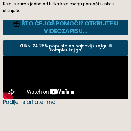
Kelp je samo jedna od biljka koje mogu pomoći funkciji
štitnjače…
ŠTO ĆE JOŠ POMOĆI? OTKRIJTE U
VIDEOZAPISU…
KLIKNI ZA 25% popusta na najnoviju knjigu ili
komplet knjiga
Podijeli s prijateljima: