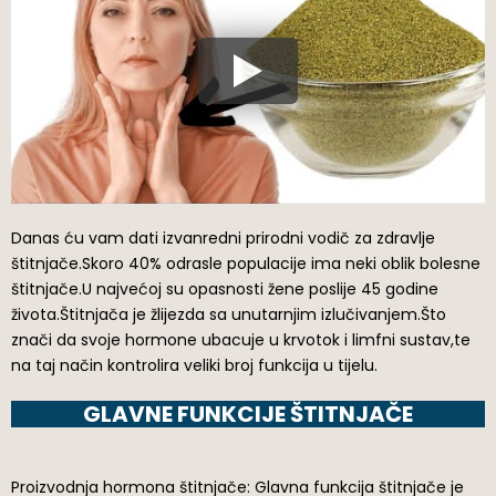
Danas ću vam dati izvanredni prirodni vodič za zdravlje
štitnjače.Skoro 40% odrasle populacije ima neki oblik bolesne
štitnjače.U najvećoj su opasnosti žene poslije 45 godine
života.Štitnjača je žlijezda sa unutarnjim izlučivanjem.Što
znači da svoje hormone ubacuje u krvotok i limfni sustav,te
na taj način kontrolira veliki broj funkcija u tijelu.
GLAVNE FUNKCIJE ŠTITNJAČE
Proizvodnja hormona štitnjače: Glavna funkcija štitnjače je