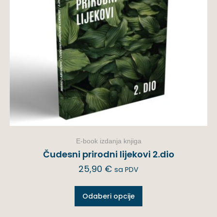
E-book izdanja knjiga
Čudesni prirodni lijekovi 2.dio
25,90
€
sa PDV
Odaberi opcije