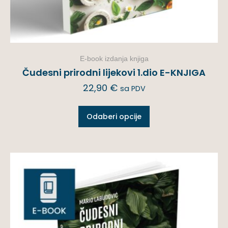
E-book izdanja knjiga
Čudesni prirodni lijekovi 1.dio E-KNJIGA
22,90
€
sa PDV
Odaberi opcije