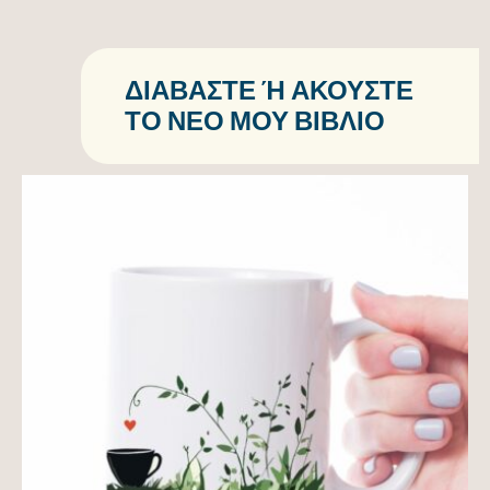
ΔΙΑΒΆΣΤΕ Ή ΑΚΟΎΣΤΕ Τ
Ο ΝΈΟ ΜΟΥ ΒΙΒΛΊΟ