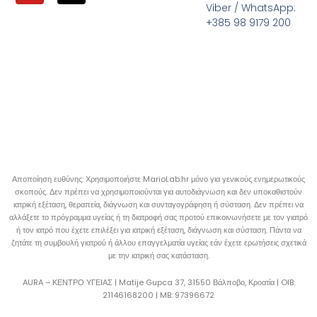
Viber / WhatsApp:
+385 98 9179 200
Αποποίηση ευθύνης: Χρησιμοποιήστε MarioLab.hr μόνο για γενικούς ενημερωτικούς
σκοπούς. Δεν πρέπει να χρησιμοποιούνται για αυτοδιάγνωση και δεν υποκαθιστούν
ιατρική εξέταση, θεραπεία, διάγνωση και συνταγογράφηση ή σύσταση. Δεν πρέπει να
αλλάξετε το πρόγραμμα υγείας ή τη διατροφή σας προτού επικοινωνήσετε με τον γιατρό
ή τον ιατρό που έχετε επιλέξει για ιατρική εξέταση, διάγνωση και σύσταση. Πάντα να
ζητάτε τη συμβουλή γιατρού ή άλλου επαγγελματία υγείας εάν έχετε ερωτήσεις σχετικά
με την ιατρική σας κατάσταση.
AURA – ΚΕΝΤΡΟ ΥΓΕΙΑΣ | Matije Gupca 37, 31550 Βάλποβο, Κροατία |
OIB:
21146168200 |
MB:
97396672