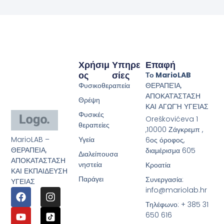
Χρήσιμ
Υπηρε
Επαφή
Ος
Σίες
Το MarioLAB
Φυσικοθεραπεία
ΘΕΡΑΠΕΊΑ,
ΑΠΟΚΑΤΆΣΤΑΣΗ
Θρέψη
ΚΑΙ ΑΓΩΓΉ ΥΓΕΊΑΣ
Φυσικές
Oreškovićeva 1
θεραπείες
,10000 Ζάγκρεμπ ,
MarioLAB –
Υγεία
6ος όροφος,
ΘΕΡΑΠΕΙΑ,
διαμέρισμα 605
Διαλείπουσα
ΑΠΟΚΑΤΑΣΤΑΣΗ
νηστεία
Κροατία
ΚΑΙ ΕΚΠΑΙΔΕΥΣΗ
Παράγει
Συνεργασία:
ΥΓΕΙΑΣ
info@mariolab.hr
Τηλέφωνο: + 385 31
650 616