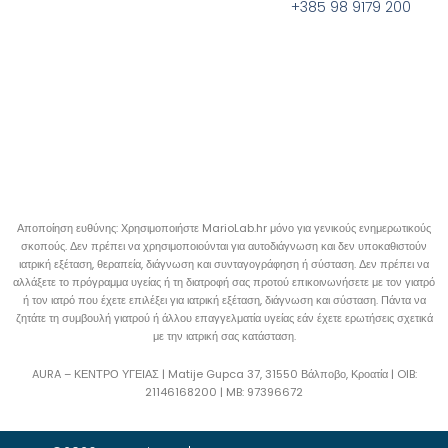
+385 98 9179 200
Αποποίηση ευθύνης: Χρησιμοποιήστε MarioLab.hr μόνο για γενικούς ενημερωτικούς
σκοπούς. Δεν πρέπει να χρησιμοποιούνται για αυτοδιάγνωση και δεν υποκαθιστούν
ιατρική εξέταση, θεραπεία, διάγνωση και συνταγογράφηση ή σύσταση. Δεν πρέπει να
αλλάξετε το πρόγραμμα υγείας ή τη διατροφή σας προτού επικοινωνήσετε με τον γιατρό
ή τον ιατρό που έχετε επιλέξει για ιατρική εξέταση, διάγνωση και σύσταση. Πάντα να
ζητάτε τη συμβουλή γιατρού ή άλλου επαγγελματία υγείας εάν έχετε ερωτήσεις σχετικά
με την ιατρική σας κατάσταση.
AURA – ΚΕΝΤΡΟ ΥΓΕΙΑΣ | Matije Gupca 37, 31550 Βάλποβο, Κροατία |
OIB:
21146168200 |
MB:
97396672