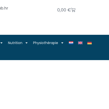
b.hr
0,00
€
Nutrition
Physiothérapie