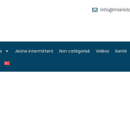
info@mariola
es
Jeûne intermittent
Non catégorisé
Vidéos
Santé