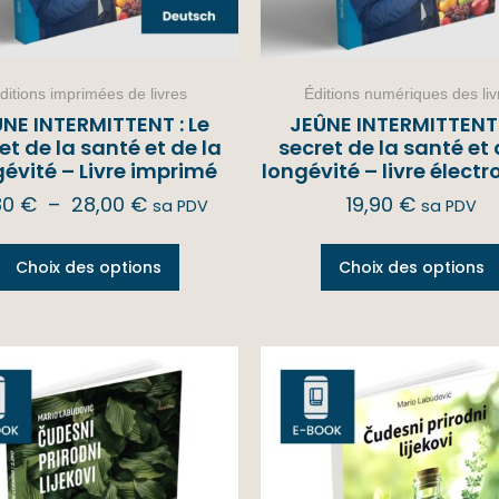
ditions imprimées de livres
Éditions numériques des liv
NE INTERMITTENT : Le
JEÛNE INTERMITTENT 
et de la santé et de la
secret de la santé et 
gévité – Livre imprimé
longévité – livre élect
80
€
–
28,00
€
19,90
€
sa PDV
sa PDV
Choix des options
Choix des options