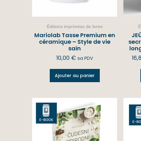
Éditions imprimées de livres
É
Mariolab Tasse Premium en
JEÛ
céramique – Style de vie
secr
sain
lon
10,00
€
16,
sa PDV
Ajouter au panier