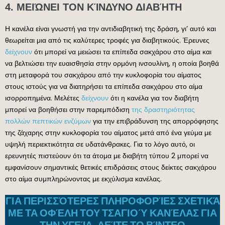
4. ΜΕΙΏΝΕΙ ΤΟΝ ΚΊΝΔΥΝΟ ΔΙΑΒΉΤΗ
Η κανέλα είναι γνωστή για την αντιδιαβητική της δράση, γι’ αυτό και
θεωρείται μια από τις καλύτερες τροφές για διαβητικούς. Έρευνες
δείχνουν
ότι μπορεί να μειώσει τα επίπεδα σακχάρου στο αίμα και
να βελτιώσει την ευαισθησία στην ορμόνη ινσουλίνη, η οποία βοηθά
στη μεταφορά του σακχάρου από την κυκλοφορία του αίματος
στους ιστούς για να διατηρήσει τα επίπεδα σακχάρου στο αίμα
ισορροπημένα. Μελέτες
δείχνουν
ότι η κανέλα για τον διαβήτη
μπορεί να βοηθήσει στην παρεμπόδιση
της δραστηριότητας
πολλών πεπτικών ενζύμων
για την επιβράδυνση της απορρόφησης
της ζάχαρης στην κυκλοφορία του αίματος μετά από ένα γεύμα με
υψηλή περιεκτικότητα σε υδατάνθρακες. Για το λόγο αυτό, οι
ερευνητές πιστεύουν ότι τα άτομα με διαβήτη τύπου 2 μπορεί να
εμφανίσουν σημαντικές θετικές επιδράσεις στους δείκτες σακχάρου
στο αίμα συμπληρώνοντας με εκχύλισμα κανέλας.
ΓΙΑ ΠΕΡΙΣΣΌΤΕΡΕΣ ΠΛΗΡΟΦΟΡΊΕΣ ΣΧΕΤΙΚΆ
ΜΕ ΤΑ ΟΦΈΛΗ ΤΟΥ ΤΣΑΓΙΟΎ ΚΑΝΈΛΑΣ ΓΙΑ
ΤΗΝ ΥΓΕΊΑ, ΔΕΊΤΕ ΤΟ ΒΊΝΤΕΟ