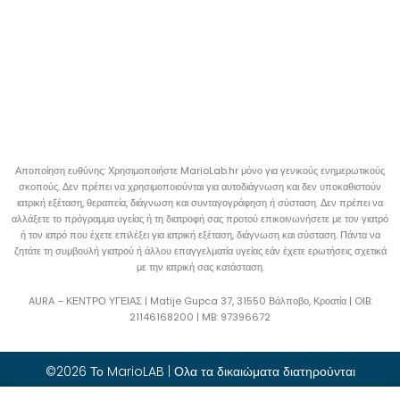
Αποποίηση ευθύνης: Χρησιμοποιήστε MarioLab.hr μόνο για γενικούς ενημερωτικούς
σκοπούς. Δεν πρέπει να χρησιμοποιούνται για αυτοδιάγνωση και δεν υποκαθιστούν
ιατρική εξέταση, θεραπεία, διάγνωση και συνταγογράφηση ή σύσταση. Δεν πρέπει να
αλλάξετε το πρόγραμμα υγείας ή τη διατροφή σας προτού επικοινωνήσετε με τον γιατρό
ή τον ιατρό που έχετε επιλέξει για ιατρική εξέταση, διάγνωση και σύσταση. Πάντα να
ζητάτε τη συμβουλή γιατρού ή άλλου επαγγελματία υγείας εάν έχετε ερωτήσεις σχετικά
με την ιατρική σας κατάσταση.
AURA – ΚΕΝΤΡΟ ΥΓΕΙΑΣ | Matije Gupca 37, 31550 Βάλποβο, Κροατία |
OIB:
21146168200 |
MB:
97396672
©2026 Το MarioLAB | Ολα τα δικαιώματα διατηρούνται