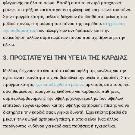
φλεγμονής σε όλο το σώμα. Επειδή αυτό το ισχυρό μπαχαρικό
μειώνει το πρήξιμο και αποτρέπει τη φλεγμονή και μειώνει τον πόνο.
Στην πραγματικότητα, μελέτες δείχνουν ότι βοηθά στη μείωση του
μυϊκού πόνου, στη μείωση του πόνου της περιόδου,
στη μείωση
της σοβαρότητας
των αλλεργικών αντιδράσεων και στην
ανακούφιση άλλων συμπτωμάτων πόνου που σχετίζονται με την
ηλικία.
3. ΠΡΟΣΤΑΤΕΎΕΙ ΤΗΝ ΥΓΕΊΑ ΤΗΣ ΚΑΡΔΙΆΣ
Μελέτες δείχνουν ότι ένα από τα κύρια οφέλη της κανέλας για την
υγεία είναι η ικανότητά της να βελτιώνει την υγεία της καρδιάς. Στην
πραγματικότητα,
έχει αποδειχθεί ότι μειώνει
αρκετούς από τους πιο
συνηθισμένους παράγοντες κινδύνου για καρδιακές παθήσεις,
συμπεριλαμβανομένης της υψηλής χοληστερόλης, των υψηλών
επιπέδων τριγλυκεριδίων και της υψηλής αρτηριακής πίεσης για να
διατηρήσει την καρδιά σας υγιή και δυνατή. Έχει επίσης βρεθεί ότι
μειώνει την υψηλή αρτηριακή πίεση, η οποία είναι ένας άλλος
παράγοντας κινδύνου για καρδιακές παθήσεις ή εγκεφαλικό.