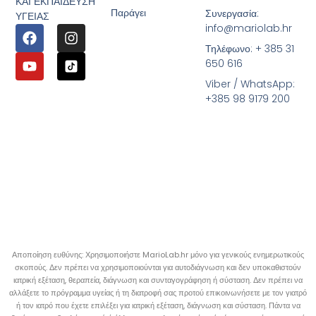
ΚΑΙ ΕΚΠΑΙΔΕΥΣΗ
Παράγει
Συνεργασία:
ΥΓΕΙΑΣ
info@mariolab.hr
Τηλέφωνο: + 385 31
650 616
Viber / WhatsApp:
+385 98 9179 200
Αποποίηση ευθύνης: Χρησιμοποιήστε MarioLab.hr μόνο για γενικούς ενημερωτικούς
σκοπούς. Δεν πρέπει να χρησιμοποιούνται για αυτοδιάγνωση και δεν υποκαθιστούν
ιατρική εξέταση, θεραπεία, διάγνωση και συνταγογράφηση ή σύσταση. Δεν πρέπει να
αλλάξετε το πρόγραμμα υγείας ή τη διατροφή σας προτού επικοινωνήσετε με τον γιατρό
ή τον ιατρό που έχετε επιλέξει για ιατρική εξέταση, διάγνωση και σύσταση. Πάντα να