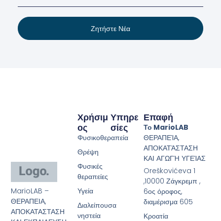
Ζητήστε Νέα
Χρήσιμ
Υπηρε
Επαφή
Ος
Σίες
Το MarioLAB
Φυσικοθεραπεία
ΘΕΡΑΠΕΊΑ,
ΑΠΟΚΑΤΆΣΤΑΣΗ
Θρέψη
ΚΑΙ ΑΓΩΓΉ ΥΓΕΊΑΣ
Φυσικές
Oreškovićeva 1
θεραπείες
,10000 Ζάγκρεμπ ,
MarioLAB –
Υγεία
6ος όροφος,
ΘΕΡΑΠΕΙΑ,
διαμέρισμα 605
Διαλείπουσα
ΑΠΟΚΑΤΑΣΤΑΣΗ
νηστεία
Κροατία