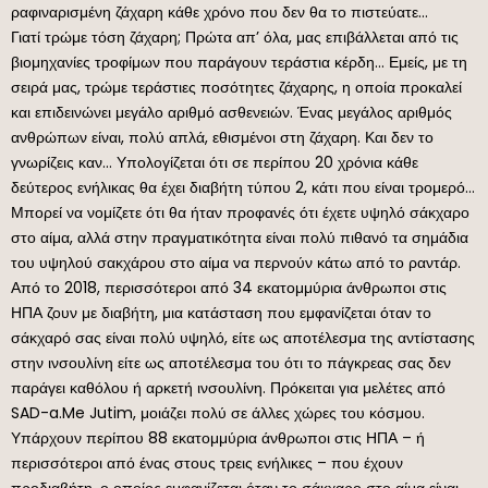
ραφιναρισμένη ζάχαρη κάθε χρόνο που δεν θα το πιστεύατε…
Γιατί τρώμε τόση ζάχαρη; Πρώτα απ’ όλα, μας επιβάλλεται από τις
βιομηχανίες τροφίμων που παράγουν τεράστια κέρδη… Εμείς, με τη
σειρά μας, τρώμε τεράστιες ποσότητες ζάχαρης, η οποία προκαλεί
και επιδεινώνει μεγάλο αριθμό ασθενειών. Ένας μεγάλος αριθμός
ανθρώπων είναι, πολύ απλά, εθισμένοι στη ζάχαρη. Και δεν το
γνωρίζεις καν… Υπολογίζεται ότι σε περίπου 20 χρόνια κάθε
δεύτερος ενήλικας θα έχει διαβήτη τύπου 2, κάτι που είναι τρομερό…
Μπορεί να νομίζετε ότι θα ήταν προφανές ότι έχετε υψηλό σάκχαρο
στο αίμα, αλλά στην πραγματικότητα είναι πολύ πιθανό τα σημάδια
του υψηλού σακχάρου στο αίμα να περνούν κάτω από το ραντάρ.
Από το 2018, περισσότεροι από 34 εκατομμύρια άνθρωποι στις
ΗΠΑ ζουν με διαβήτη, μια κατάσταση που εμφανίζεται όταν το
σάκχαρό σας είναι πολύ υψηλό, είτε ως αποτέλεσμα της αντίστασης
στην ινσουλίνη είτε ως αποτέλεσμα του ότι το πάγκρεας σας δεν
παράγει καθόλου ή αρκετή ινσουλίνη. Πρόκειται για μελέτες από
SAD-a.Me Jutim, μοιάζει πολύ σε άλλες χώρες του κόσμου.
Υπάρχουν περίπου 88 εκατομμύρια άνθρωποι στις ΗΠΑ – ή
περισσότεροι από ένας στους τρεις ενήλικες – που έχουν
προδιαβήτη, ο οποίος εμφανίζεται όταν το σάκχαρο στο αίμα είναι