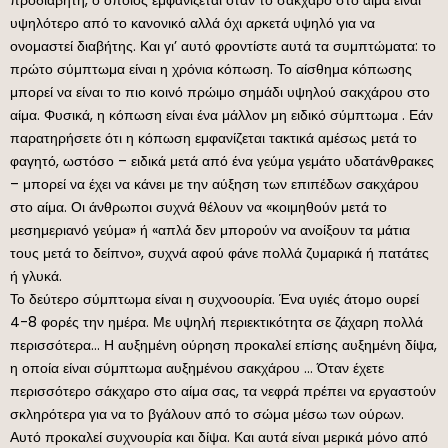
υψηλότερο από το κανονικό αλλά όχι αρκετά υψηλό για να
ονομαστεί διαβήτης. Και γι’ αυτό φροντίστε αυτά τα συμπτώματα: το
πρώτο σύμπτωμα είναι η χρόνια κόπωση. Το αίσθημα κόπωσης
μπορεί να είναι το πιο κοινό πρώιμο σημάδι υψηλού σακχάρου στο
αίμα. Φυσικά, η κόπωση είναι ένα μάλλον μη ειδικό σύμπτωμα . Εάν
παρατηρήσετε ότι η κόπωση εμφανίζεται τακτικά αμέσως μετά το
φαγητό, ωστόσο – ειδικά μετά από ένα γεύμα γεμάτο υδατάνθρακες
– μπορεί να έχει να κάνει με την αύξηση των επιπέδων σακχάρου
στο αίμα. Οι άνθρωποι συχνά θέλουν να «κοιμηθούν μετά το
μεσημεριανό γεύμα» ή «απλά δεν μπορούν να ανοίξουν τα μάτια
τους μετά το δείπνο», συχνά αφού φάνε πολλά ζυμαρικά ή πατάτες
ή γλυκά.
Το δεύτερο σύμπτωμα είναι η συχνοουρία. Ένα υγιές άτομο ουρεί
4-8 φορές την ημέρα. Με υψηλή περιεκτικότητα σε ζάχαρη πολλά
περισσότερα… Η αυξημένη ούρηση προκαλεί επίσης αυξημένη δίψα,
η οποία είναι σύμπτωμα αυξημένου σακχάρου … Όταν έχετε
περισσότερο σάκχαρο στο αίμα σας, τα νεφρά πρέπει να εργαστούν
σκληρότερα για να το βγάλουν από το σώμα μέσω των ούρων.
Αυτό προκαλεί συχνουρία και δίψα. Και αυτά είναι μερικά μόνο από