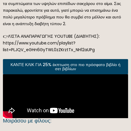
τα συμπτώματα των υψηλών επιπέδων σακχάρου στο αίμα. Σας
παρακαλώ, φροντίστε για αυτό, γιατί μπορώ να επισημάνω ένα
πολύ μεγαλύτερο πρόβλημα που θα συμβεί στο μέλλον και αυτό
είναι η ανάπτυξη διαβήτη τύπου 2.
👉ΛΊΣΤΑ ΑΝΑΠΑΡΑΓΩΓΉΣ YOUTUBE (ΔΙΑΒΉΤΗΣ):
https://www.youtube.com/playlist?
list=PLJQV_eGHn6GyTWL0zZKrztTx_NH12aUPg
ΚΑΝΤΕ ΚΛΙΚ ΓΙΑ 25% έκπτωση στο πιο πρόσφατο βιβλίο ή
σετ βιβλίων
Μοιράσου με φίλους: