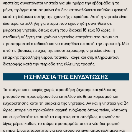
νηστείας συνεπάγεται νηστεία για μία ημέρα την εβδομάδα ή το
μήνα, πράγμα που σημαίνει ότι δεν καταναλώνεται καθόλου φαγητό
κατά τη διάρκεια αυτής της χρονικής περιόδου. Αυτή η νηστεία είναι
ιδιαίτερα κατάλληλη για άτομα που έχουν ήδη συνηθίσει σε
μικρότερη νηστεία, όπως αυτή που διαρκεί 16 έως 18 ώρες. Η
σταδιακή αύξηση του χρόνου νηστείας επιτρέπει στο σώμα να
προσαρμοστεί σταδιακά και να συνηθίσει σε αυτή την πρακτική. Μία
από τις βασικές πτυχές της εικοσιτετράωρης νηστείας είναι η
επαρκής πρόσληψη νερού, τσαγιού, καφέ και συμπληρωμάτων
διατροφής κατά την περίοδο της έλλειψης τροφής.
Η ΣΗΜΑΣΊΑ ΤΗΣ ΕΝΥΔΆΤΩΣΗΣ
Τα τσάγια και ο καφές χωρίς προσθήκη ζάχαρης και γάλακτος
μπορούν να προσφέρουν ένα επιπλέον αίσθημα κορεσμού και
ευχαρίστησης κατά τη διάρκεια της νηστείας. Αν και η νηστεία για 24
ώρες μπορεί να προκαλέσει αρχική ενόχληση όπως πείνα, κόπωση
και ευερεθιστότητα, αυτά τα συμπτώματα συνήθως περνούν σε
λίγες μέρες καθώς το σώμα προσαρμόζεται στο νέο διατροφικό
σχήμα. Είναι απαραίτητο για ένα άτομο να είναι απασχολημένο και