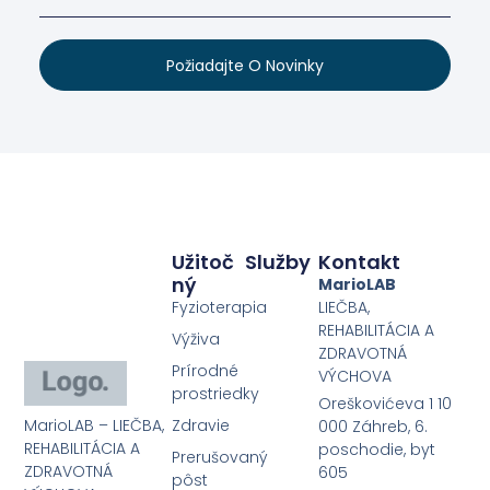
Požiadajte O Novinky
Užitoč
Služby
Kontakt
Ný
MarioLAB
Fyzioterapia
LIEČBA,
REHABILITÁCIA A
Výživa
ZDRAVOTNÁ
Prírodné
VÝCHOVA
prostriedky
Oreškovićeva 1 10
MarioLAB – LIEČBA,
Zdravie
000 Záhreb, 6.
REHABILITÁCIA A
poschodie, byt
Prerušovaný
ZDRAVOTNÁ
605
pôst