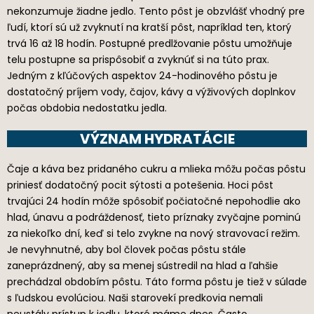
nekonzumuje žiadne jedlo. Tento pôst je obzvlášť vhodný pre
ľudí, ktorí sú už zvyknutí na kratší pôst, napríklad ten, ktorý
trvá 16 až 18 hodín. Postupné predlžovanie pôstu umožňuje
telu postupne sa prispôsobiť a zvyknúť si na túto prax.
Jedným z kľúčových aspektov 24-hodinového pôstu je
dostatočný príjem vody, čajov, kávy a výživových doplnkov
počas obdobia nedostatku jedla.
VÝZNAM HYDRATÁCIE
Čaje a káva bez pridaného cukru a mlieka môžu počas pôstu
priniesť dodatočný pocit sýtosti a potešenia. Hoci pôst
trvajúci 24 hodín môže spôsobiť počiatočné nepohodlie ako
hlad, únavu a podráždenosť, tieto príznaky zvyčajne pominú
za niekoľko dní, keď si telo zvykne na nový stravovací režim.
Je nevyhnutné, aby bol človek počas pôstu stále
zaneprázdnený, aby sa menej sústredil na hlad a ľahšie
prechádzal obdobím pôstu. Táto forma pôstu je tiež v súlade
s ľudskou evolúciou. Naši starovekí predkovia nemali
neustály prístup k jedlu, ktoré máme dnes. Často