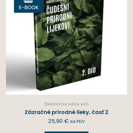
Elektronické edície kníh
Zázračné prírodné lieky, časť 2
25,90
€
sa PDV