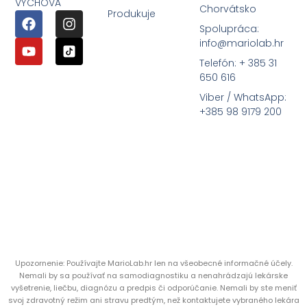
VÝCHOVA
Chorvátsko
Produkuje
Spolupráca:
info@mariolab.hr
Telefón: + 385 31
650 616
Viber / WhatsApp:
+385 98 9179 200
Upozornenie: Používajte MarioLab.hr len na všeobecné informačné účely.
Nemali by sa používať na samodiagnostiku a nenahrádzajú lekárske
vyšetrenie, liečbu, diagnózu a predpis či odporúčanie. Nemali by ste meniť
svoj zdravotný režim ani stravu predtým, než kontaktujete vybraného lekára