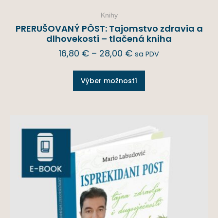
Knihy
PRERUŠOVANÝ PÔST: Tajomstvo zdravia a
dlhovekosti – tlačená kniha
16,80
€
–
28,00
€
sa PDV
Výber možností