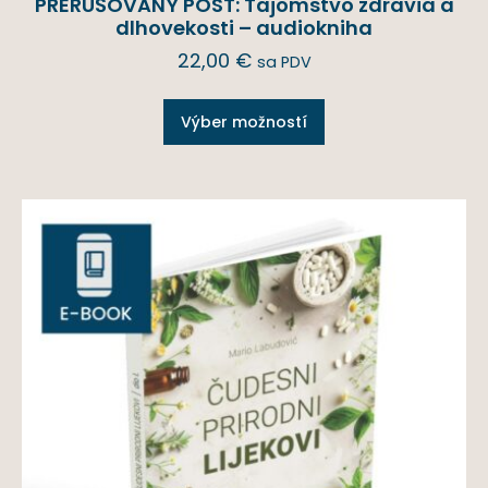
PRERUŠOVANÝ PÔST: Tajomstvo zdravia a
dlhovekosti – audiokniha
22,00
€
sa PDV
Výber možností