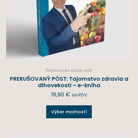
Elektronické edície kníh
PRERUŠOVANÝ PÔST: Tajomstvo zdravia a
dlhovekosti – e-kniha
19,90
€
sa PDV
Výber možností