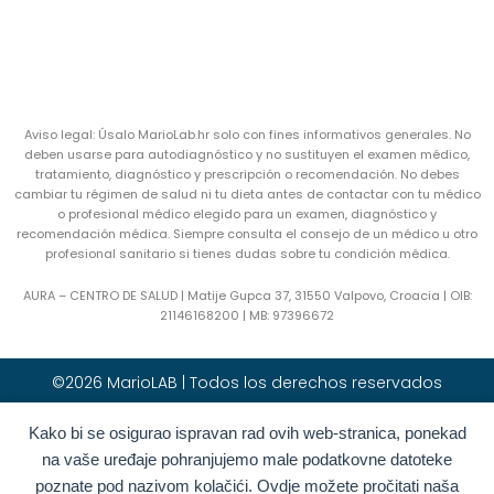
Aviso legal: Úsalo MarioLab.hr solo con fines informativos generales. No
deben usarse para autodiagnóstico y no sustituyen el examen médico,
tratamiento, diagnóstico y prescripción o recomendación. No debes
cambiar tu régimen de salud ni tu dieta antes de contactar con tu médico
o profesional médico elegido para un examen, diagnóstico y
recomendación médica. Siempre consulta el consejo de un médico u otro
profesional sanitario si tienes dudas sobre tu condición médica.
AURA – CENTRO DE SALUD | Matije Gupca 37, 31550 Valpovo, Croacia |
OIB:
21146168200 |
MB:
97396672
©2026 MarioLAB | Todos los derechos reservados
Kako bi se osigurao ispravan rad ovih web-stranica, ponekad
Hrvatski
(
Croata
)
English
(
Inglés
)
na vaše uređaje pohranjujemo male podatkovne datoteke
Deutsch
(
Alemán
)
Polski
(
Polaco
)
poznate pod nazivom kolačići. Ovdje možete pročitati naša