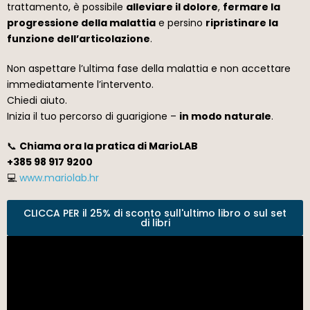
trattamento, è possibile
alleviare il dolore
,
fermare la
progressione della malattia
e persino
ripristinare la
funzione dell’articolazione
.
Non aspettare l’ultima fase della malattia e non accettare
immediatamente l’intervento.
Chiedi aiuto.
Inizia il tuo percorso di guarigione –
in modo naturale
.
📞
Chiama ora la pratica di MarioLAB
+385 98 917 9200
💻
www.mariolab.hr
CLICCA PER il 25% di sconto sull'ultimo libro o sul set
di libri