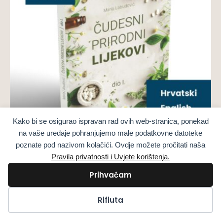
Kako bi se osigurao ispravan rad ovih web-stranica, ponekad
na vaše uređaje pohranjujemo male podatkovne datoteke
poznate pod nazivom kolačići. Ovdje možete pročitati naša
Pravila privatnosti i Uvjete korištenja.
Edizioni stampate di libri
Rimedi Naturali Miracolosi Parte 1 LIBRO
Prihvaćam
STAMPATO
38,00
€
sa PDV
Kolačići
Rifiuta