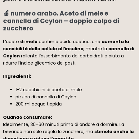
🍎 numero arabo. Aceto di mele e
cannella di Ceylon – doppio colpo di
zucchero
L’aceto
di mele
contiene acido acetico, che
aumenta la
sensibilità delle cellule all’insulina
, mentre la
cannella di
Ceylon
rallenta l’assorbimento dei carboidrati e aiuta a
ridurre l’indice glicemico dei pasti.
Ingredienti:
1-2 cucchiaini di aceto di mele
pizzico di cannella di Ceylon
200 ml acqua tiepida
Quando consumare:
Idealmente, 30–60 minuti prima di andare a dormire. La
bevanda non solo regola lo zucchero, ma
stimola anche la
digestione e riduce l’appetito
.