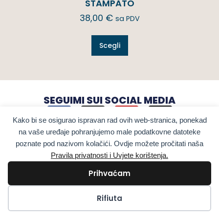
STAMPATO
38,00
€
sa PDV
Scegli
SEGUIMI SUI SOCIAL MEDIA
Kako bi se osigurao ispravan rad ovih web-stranica, ponekad
na vaše uređaje pohranjujemo male podatkovne datoteke
poznate pod nazivom kolačići. Ovdje možete pročitati naša
Pravila privatnosti i Uvjete korištenja.
Prihvaćam
Kolačići
Rifiuta