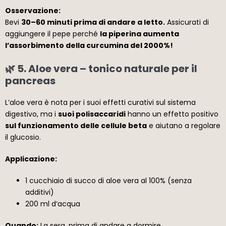
Osservazione:
Bevi
30–60 minuti prima di andare a letto.
Assicurati di
aggiungere il pepe perché
la piperina aumenta
l’assorbimento della curcumina del 2000%!
🌿 5. Aloe vera – tonico naturale per il
pancreas
L’aloe vera è nota per i suoi effetti curativi sul sistema
digestivo, ma i
suoi polisaccaridi
hanno un effetto positivo
sul funzionamento delle cellule beta
e aiutano a regolare
il glucosio.
Applicazione:
1 cucchiaio di succo di aloe vera al 100% (senza
additivi)
200 ml d’acqua
Quando:
La sera, prima di andare a dormire.