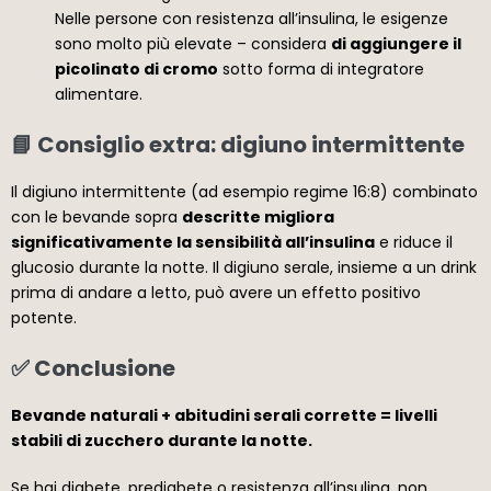
Nelle persone con resistenza all’insulina, le esigenze
sono molto più elevate – considera
di aggiungere il
picolinato di cromo
sotto forma di integratore
alimentare.
📘 Consiglio extra: digiuno intermittente
Il digiuno intermittente (ad esempio regime 16:8) combinato
con le bevande sopra
descritte migliora
significativamente la sensibilità all’insulina
e riduce il
glucosio durante la notte. Il digiuno serale, insieme a un drink
prima di andare a letto, può avere un effetto positivo
potente.
✅ Conclusione
Bevande naturali + abitudini serali corrette = livelli
stabili di zucchero durante la notte.
Se hai diabete, prediabete o resistenza all’insulina, non