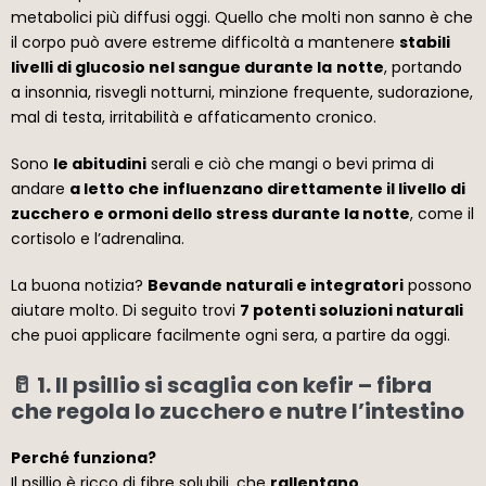
metabolici più diffusi oggi. Quello che molti non sanno è che
il corpo può avere estreme difficoltà a mantenere
stabili
livelli di glucosio nel sangue durante la
notte
, portando
a insonnia, risvegli notturni, minzione frequente, sudorazione,
mal di testa, irritabilità e affaticamento cronico.
Sono
le abitudini
serali e ciò che mangi o bevi prima di
andare
a letto che influenzano direttamente il livello di
zucchero e ormoni dello stress durante la notte
, come il
cortisolo e l’adrenalina.
La buona notizia?
Bevande naturali e integratori
possono
aiutare molto. Di seguito trovi
7 potenti soluzioni naturali
che puoi applicare facilmente ogni sera, a partire da oggi.
🥛 1. Il psillio si scaglia con kefir – fibra
che regola lo zucchero e nutre l’intestino
Perché funziona?
Il psillio è ricco di fibre solubili, che
rallentano