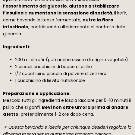
l’assorbimento del glucosio
,
aiutano a stabilizzare
l’insulina
e
aumentano la sensazione di sazietà
. Il kefir,
come bevanda latteosa fermentata,
nutre la flora
intestinale
, contribuendo ulteriormente al controllo della
glicemia.
Ingredienti:
200 ml di kefir (può anche essere di origine vegetale)
2 piccoli cucchiaini di bucce di psillio
1/2 cucchiaino piccolo di polvere di zenzero
1 cucchiaino di lievito nutrizionale
Preparazione e applicazione:
Mescola tutti gli ingredienti e lascia lasciare per 5–10 minuti il
psillio che si gonfi.
Bevi non oltre un’ora prima di andare
a letto,
preferibilmente 1-2 ore dopo cena.
📌
Questa bevanda è ideale per chiunque desideri regolare la
glicemia la sera senza aumentare l’apporto calorico.