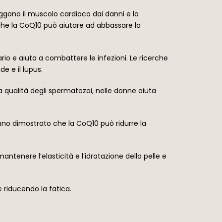
eggono il muscolo cardiaco dai danni e la
 che la CoQ10 può aiutare ad abbassare la
o e aiuta a combattere le infezioni. Le ricerche
e e il lupus.
la qualità degli spermatozoi, nelle donne aiuta
nno dimostrato che la CoQ10 può ridurre la
ntenere l’elasticità e l’idratazione della pelle e
 riducendo la fatica.