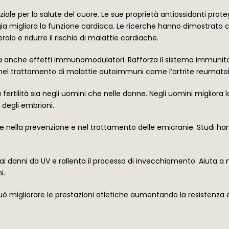
iale per la salute del cuore. Le sue proprietà antiossidanti prot
gia migliora la funzione cardiaca. Le ricerche hanno dimostrato
rolo e ridurre il rischio di malattie cardiache.
 anche effetti immunomodulatori. Rafforza il sistema immunitari
el trattamento di malattie autoimmuni come l’artrite reumatoid
fertilità sia negli uomini che nelle donne. Negli uomini migliora 
 degli embrioni.
e nella prevenzione e nel trattamento delle emicranie. Studi ha
ai danni da UV e rallenta il processo di invecchiamento. Aiuta a ma
i.
ò migliorare le prestazioni atletiche aumentando la resistenza e