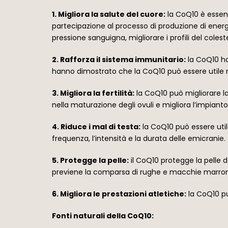
1. Migliora la salute del cuore:
la CoQ10 è essenz
partecipazione al processo di produzione di ener
pressione sanguigna, migliorare i profili del coleste
2. Rafforza il sistema immunitario:
la CoQ10 ha
hanno dimostrato che la CoQ10 può essere utile n
3. Migliora la fertilità:
la CoQ10 può migliorare la 
nella maturazione degli ovuli e migliora l’impianto
4. Riduce i mal di testa:
la CoQ10 può essere util
frequenza, l’intensità e la durata delle emicranie.
5. Protegge la pelle:
il CoQ10 protegge la pelle d
previene la comparsa di rughe e macchie marron
6. Migliora le prestazioni atletiche:
la CoQ10 pu
Fonti naturali della CoQ10: