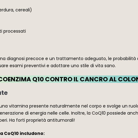
erdura, cereali)
ti processati
na diagnosi precoce e un trattamento adeguato, le probabilità di
are esami preventivi e adottare uno stile di vita sano.
COENZIMA Q10 CONTRO IL CANCRO AL COLO
ute
una vitamina presente naturalmente nel corpo e svolge un ruolo
nerazione di energia nelle celle. Inoltre, la CoQ10 possiede anche 
beri. Ha forti proprietà antitumorali!
lla CoQ10 includono: