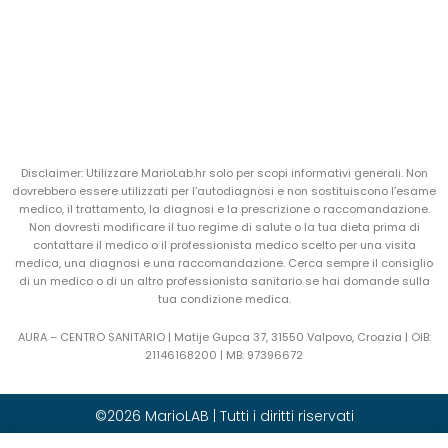
Disclaimer: Utilizzare MarioLab.hr solo per scopi informativi generali. Non
dovrebbero essere utilizzati per l’autodiagnosi e non sostituiscono l’esame
medico, il trattamento, la diagnosi e la prescrizione o raccomandazione.
Non dovresti modificare il tuo regime di salute o la tua dieta prima di
contattare il medico o il professionista medico scelto per una visita
medica, una diagnosi e una raccomandazione. Cerca sempre il consiglio
di un medico o di un altro professionista sanitario se hai domande sulla
tua condizione medica.
AURA – CENTRO SANITARIO | Matije Gupca 37, 31550 Valpovo, Croazia |
OIB:
21146168200 |
MB:
97396672
©2026 MarioLAB | Tutti i diritti riservati