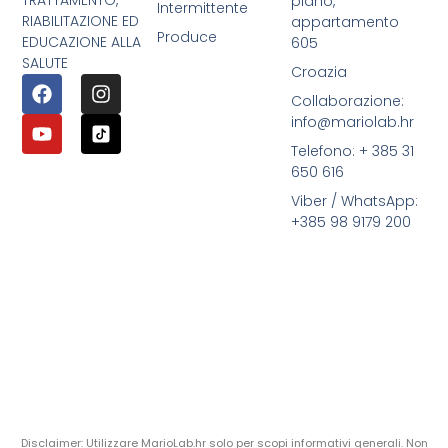
TRATTAMENTO,
piano,
Intermittente
RIABILITAZIONE ED
appartamento
Produce
EDUCAZIONE ALLA
605
SALUTE
Croazia
Collaborazione:
info@mariolab.hr
Telefono: + 385 31
650 616
Viber / WhatsApp:
+385 98 9179 200
Disclaimer: Utilizzare MarioLab.hr solo per scopi informativi generali. Non