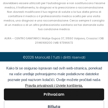
dovrebbero essere utilizzati per l’autodiagnosi e non sostituiscono l’esame
medico, il trattamento, la diagnosi e la prescrizione o raccomandazione.
Non dovresti modificare il tuo regime di salute o la tua dieta prima di
contattare il medico o il professionista medico scelto per una visita
medica, una diagnosi e una raccomandazione. Cerca sempre il consiglio
di un medico o di un altro professionista sanitario se hai domande sulla
tua condizione medica.
AURA – CENTRO SANITARIO | Matije Gupca 37, 31550 Valpovo, Croazia |
OIB:
21146168200 |
MB:
97396672
©2026 MarioLAB | Tutti i diritti riservati
Kako bi se osigurao ispravan rad ovih web-stranica, ponekad
Hrvatski
(
Croato
)
English
(
Inglese
)
na vaše uređaje pohranjujemo male podatkovne datoteke
Deutsch
(
Tedesco
)
Polski
(
Polacco
)
poznate pod nazivom kolačići. Ovdje možete pročitati naša
Română
(
Rumeno
)
Italiano
Pravila privatnosti i Uvjete korištenja.
Български
(
Bulgaro
)
Français
(
Francese
)
Prihvaćam
Ελληνικά
(
Greco
)
Slovenčina
(
Slavo
)
Español
(
Spagnolo
)
Türkçe
(
Turco
)
Kolačići
Rifiuta