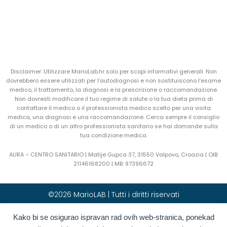
Disclaimer: Utilizzare MarioLab.hr solo per scopi informativi generali. Non
dovrebbero essere utilizzati per l’autodiagnosi e non sostituiscono l’esame
medico, il trattamento, la diagnosi e la prescrizione o raccomandazione.
Non dovresti modificare il tuo regime di salute o la tua dieta prima di
contattare il medico o il professionista medico scelto per una visita
medica, una diagnosi e una raccomandazione. Cerca sempre il consiglio
di un medico o di un altro professionista sanitario se hai domande sulla
tua condizione medica.
AURA – CENTRO SANITARIO | Matije Gupca 37, 31550 Valpovo, Croazia |
OIB:
21146168200 |
MB:
97396672
©2026 MarioLAB | Tutti i diritti riservati
Kako bi se osigurao ispravan rad ovih web-stranica, ponekad
Hrvatski
(
Croato
)
English
(
Inglese
)