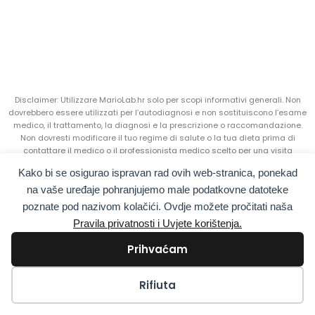
Disclaimer: Utilizzare MarioLab.hr solo per scopi informativi generali. Non
dovrebbero essere utilizzati per l’autodiagnosi e non sostituiscono l’esame
medico, il trattamento, la diagnosi e la prescrizione o raccomandazione.
Non dovresti modificare il tuo regime di salute o la tua dieta prima di
contattare il medico o il professionista medico scelto per una visita
medica, una diagnosi e una raccomandazione. Cerca sempre il consiglio
Kako bi se osigurao ispravan rad ovih web-stranica, ponekad
di un medico o di un altro professionista sanitario se hai domande sulla
tua condizione medica.
na vaše uređaje pohranjujemo male podatkovne datoteke
poznate pod nazivom kolačići. Ovdje možete pročitati naša
AURA – CENTRO SANITARIO | Matije Gupca 37, 31550 Valpovo, Croazia |
OIB:
Pravila privatnosti i Uvjete korištenja.
21146168200 |
MB:
97396672
Prihvaćam
©2026 MarioLAB | Tutti i diritti riservati
Kolačići
Rifiuta
Hrvatski
(
Croato
)
English
(
Inglese
)