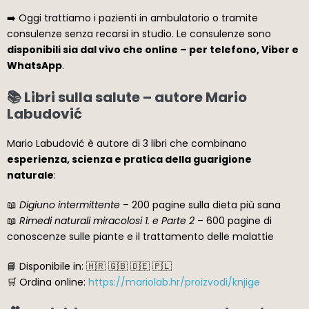
➡️ Oggi trattiamo i pazienti in ambulatorio o tramite
consulenze senza recarsi in studio. Le consulenze sono
disponibili sia dal vivo che online – per telefono, Viber e
WhatsApp
.
📚 Libri sulla salute – autore Mario
Labudović
Mario Labudović è autore di 3 libri che combinano
esperienza, scienza e pratica della guarigione
naturale
:
📖
Digiuno intermittente
– 200 pagine sulla dieta più sana
📖
Rimedi naturali miracolosi 1. e Parte 2
– 600 pagine di
conoscenze sulle piante e il trattamento delle malattie
📘 Disponibile in: 🇭🇷 🇬🇧 🇩🇪 🇵🇱
🛒 Ordina online:
https://mariolab.hr/proizvodi/knjige