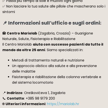
✅ Passa più tempo al sole e muoviti ogni giorno
✅ Non lasciare la tua salute alle pillole che mascherano solo i
sintomi
📌 Informazioni sull’ufficio e sugli ordini:
🏥
Centro Mariolab
(Zagabria, Croazia) – Guarigione
Naturale, Salute, Fisioterapia e Riabilitazione
Il Centro Mariolab
aiuta con successo pazienti da tutto il
mondo da oltre 25 anni
. Siamo specializzati in:
Metodi di trattamento naturali e nutrizione
Un approccio olistico alla salute e alla prevenzione
delle malattie
Fisioterapia e riabilitazione della colonna vertebrale e
del sistema locomotorio
📍
Indirizzo
: Oreškovićeva 1, Zagabria
📞
Contatto
: +385 98 9179 200
🌐
Ulteriori informazioni
:
https://mariolab.hr