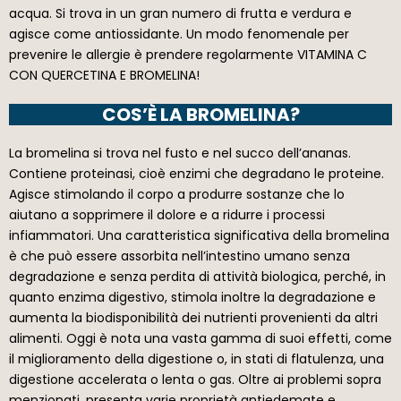
acqua. Si trova in un gran numero di frutta e verdura e
agisce come antiossidante. Un modo fenomenale per
prevenire le allergie è prendere regolarmente VITAMINA C
CON QUERCETINA E BROMELINA!
COS’È LA BROMELINA?
La bromelina si trova nel fusto e nel succo dell’ananas.
Contiene proteinasi, cioè enzimi che degradano le proteine.
Agisce stimolando il corpo a produrre sostanze che lo
aiutano a sopprimere il dolore e a ridurre i processi
infiammatori. Una caratteristica significativa della bromelina
è che può essere assorbita nell’intestino umano senza
degradazione e senza perdita di attività biologica, perché, in
quanto enzima digestivo, stimola inoltre la degradazione e
aumenta la biodisponibilità dei nutrienti provenienti da altri
alimenti. Oggi è nota una vasta gamma di suoi effetti, come
il miglioramento della digestione o, in stati di flatulenza, una
digestione accelerata o lenta o gas. Oltre ai problemi sopra
menzionati, presenta varie proprietà antiedemate e