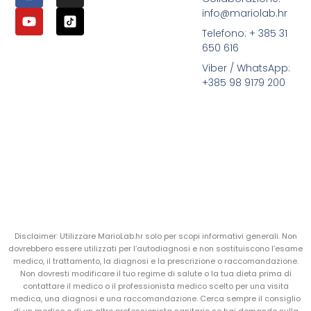
info@mariolab.hr
Telefono: + 385 31
650 616
Viber / WhatsApp:
+385 98 9179 200
Disclaimer: Utilizzare MarioLab.hr solo per scopi informativi generali. Non
dovrebbero essere utilizzati per l’autodiagnosi e non sostituiscono l’esame
medico, il trattamento, la diagnosi e la prescrizione o raccomandazione.
Non dovresti modificare il tuo regime di salute o la tua dieta prima di
contattare il medico o il professionista medico scelto per una visita
medica, una diagnosi e una raccomandazione. Cerca sempre il consiglio
di un medico o di un altro professionista sanitario se hai domande sulla