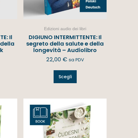
Edizioni audio dei libri
E: Il
DIGIUNO INTERMITTENTE: Il
 della
segreto della salute e della
ok
longevità – Audiolibro
22,00
€
sa PDV
Scegli