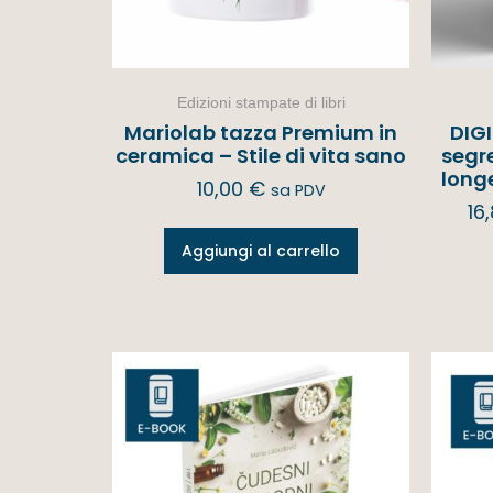
Edizioni stampate di libri
Mariolab tazza Premium in
DIGI
ceramica – Stile di vita sano
segre
long
10,00
€
sa PDV
16
Aggiungi al carrello