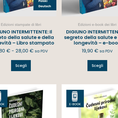
Edizioni stampate di libri
Edizioni e-book dei libri
UNO INTERMITTENTE: Il
DIGIUNO INTERMITTENT
to della salute e della
segreto della salute e
evità – Libro stampato
longevità – e-bo
,80
€
-
28,00
€
19,90
€
sa PDV
sa PDV
Scegli
Scegli