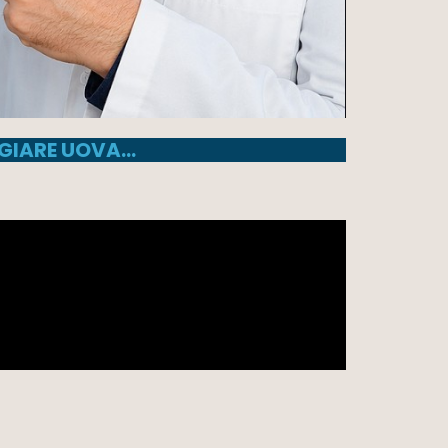
NGIARE UOVA…