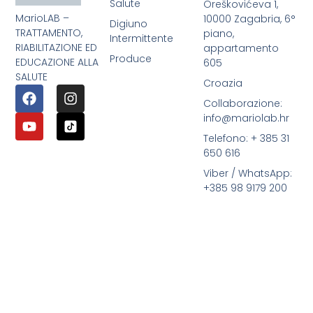
Salute
Oreškovićeva 1,
MarioLAB –
10000 Zagabria, 6°
Digiuno
TRATTAMENTO,
piano,
Intermittente
RIABILITAZIONE ED
appartamento
Produce
EDUCAZIONE ALLA
605
SALUTE
Croazia
Collaborazione:
info@mariolab.hr
Telefono: + 385 31
650 616
Viber / WhatsApp:
+385 98 9179 200