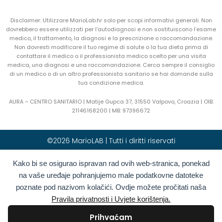
Disclaimer: Utilizzare MarioLab.hr solo per scopi informativi generali. Non
dovrebbero essere utilizzati per l’autodiagnosi e non sostituiscono l’esame
medico, il trattamento, la diagnosi e la prescrizione o raccomandazione.
Non dovresti modificare il tuo regime di salute o la tua dieta prima di
contattare il medico o il professionista medico scelto per una visita
medica, una diagnosi e una raccomandazione. Cerca sempre il consiglio
di un medico o di un altro professionista sanitario se hai domande sulla
tua condizione medica.
AURA – CENTRO SANITARIO | Matije Gupca 37, 31550 Valpovo, Croazia |
OIB:
21146168200 |
MB:
97396672
©2026 MarioLAB | Tutti i diritti riservati
Kako bi se osigurao ispravan rad ovih web-stranica, ponekad
Hrvatski
(
Croato
)
English
(
Inglese
)
na vaše uređaje pohranjujemo male podatkovne datoteke
Deutsch
(
Tedesco
)
Polski
(
Polacco
)
poznate pod nazivom kolačići. Ovdje možete pročitati naša
Română
(
Rumeno
)
Italiano
Pravila privatnosti i Uvjete korištenja.
Български
(
Bulgaro
)
Français
(
Francese
)
Prihvaćam
Ελληνικά
(
Greco
)
Slovenčina
(
Slavo
)