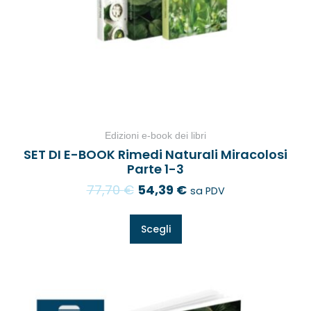
Edizioni e-book dei libri
SET DI E-BOOK Rimedi Naturali Miracolosi
Parte 1-3
77,70
€
54,39
€
sa PDV
Scegli