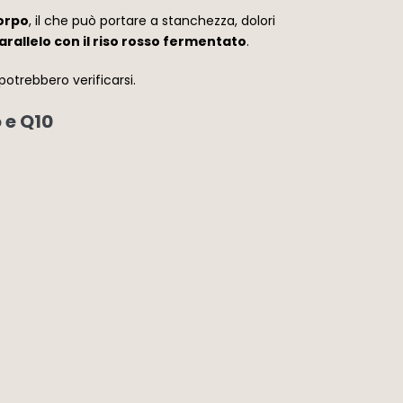
corpo
, il che può portare a stanchezza, dolori
rallelo con il riso rosso fermentato
.
otrebbero verificarsi.
 e Q10