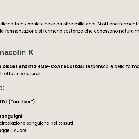
dicina tradizionale cinese da oltre mille anni. Si ottiene fermenta
 la fermentazione si formano sostanze che abbassano naturalment
onacolin K
nibisce l’enzima HMG-CoA reduttasi
, responsabile della forma
effetti collaterali.
e:
LDL (“cattivo”)
 sanguigni
circolazione sanguigna nei tessuti
gge il cuore