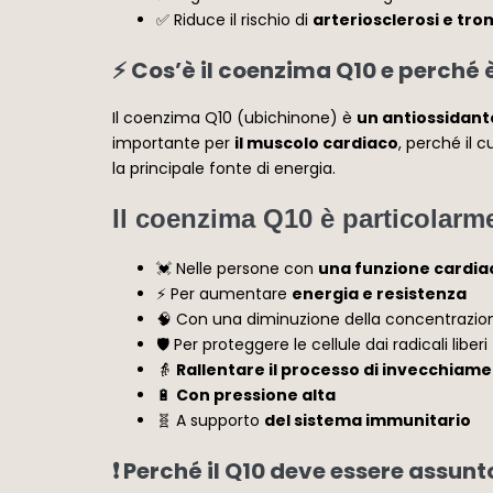
✅ Riduce il rischio di
arteriosclerosi e tro
⚡ Cos’è il coenzima Q10 e perché 
Il coenzima Q10 (ubichinone) è
un antiossidante
importante per
il muscolo cardiaco
, perché il 
la principale fonte di energia.
Il coenzima Q10 è particolarme
💓 Nelle persone con
una funzione cardia
⚡ Per aumentare
energia e resistenza
🧠 Con una diminuzione della concentrazi
🛡️ Per proteggere le cellule dai radicali liberi
👵
Rallentare il processo di invecchiam
🔋
Con pressione alta
🧬 A supporto
del sistema immunitario
❗ Perché il Q10 deve essere assun