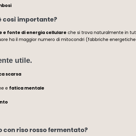
mbosi
è così importante?
 e fonte di energia cellulare
che si trova naturalmente in tutt
cuore ha il maggior numero di mitocondri (fabbriche energetiche
nte utile.
ca scarsa
one e
fatica mentale
ento
to con riso rosso fermentato?