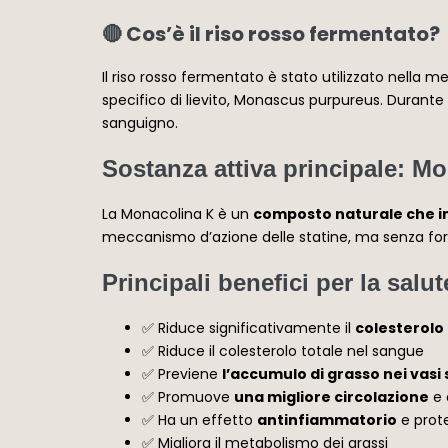
🔴 Cos’è il riso rosso fermentato?
Il riso rosso fermentato è stato utilizzato nella me
specifico di
lievito, Monascus purpureus
. Durante
sanguigno.
Sostanza attiva principale: M
La Monacolina K è un
composto naturale che i
meccanismo d’azione delle statine, ma senza forti 
Principali benefici per la salut
✅ Riduce significativamente il
colesterolo 
✅ Riduce il colesterolo totale nel sangue
✅ Previene
l’accumulo di grasso nei vasi
✅ Promuove
una migliore circolazione
e 
✅ Ha un effetto
antinfiammatorio
e prote
✅ Migliora il metabolismo dei grassi