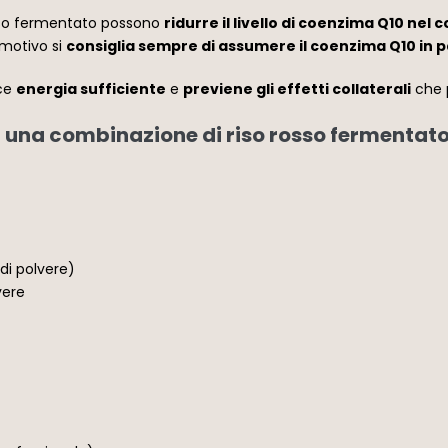
rosso fermentato possono
ridurre il livello di coenzima Q10 nel 
 motivo si
consiglia sempre di assumere il coenzima Q10 in pa
sce
energia sufficiente
e
previene gli effetti collaterali
che p
una combinazione di riso rosso fermentato
 di polvere)
vere