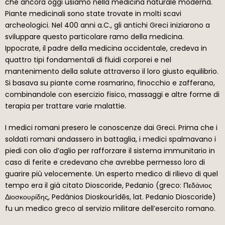
che ancora oggi usiamo nella medicina naturale moderna.
Piante medicinali sono state trovate in molti scavi
archeologici. Nel 400 anni a.C., gli antichi Greci iniziarono a
sviluppare questo particolare ramo della medicina.
Ippocrate, il padre della medicina occidentale, credeva in
quattro tipi fondamentali di fluidi corporei e nel
mantenimento della salute attraverso il loro giusto equilibrio.
Si basava su piante come rosmarino, finocchio e zafferano,
combinandole con esercizio fisico, massaggi e altre forme di
terapia per trattare varie malattie.
I medici romani presero le conoscenze dai Greci. Prima che i
soldati romani andassero in battaglia, i medici spalmavano i
piedi con olio d’aglio per rafforzare il sistema immunitario in
caso di ferite e credevano che avrebbe permesso loro di
guarire più velocemente. Un esperto medico di rilievo di quel
tempo era il già citato Dioscoride, Pedanio (greco: Πεδάνıος
Δıοσκουρίδης, Pedánios Dioskourídēs, lat. Pedanio Dioscoride)
fu un medico greco al servizio militare dell’esercito romano.