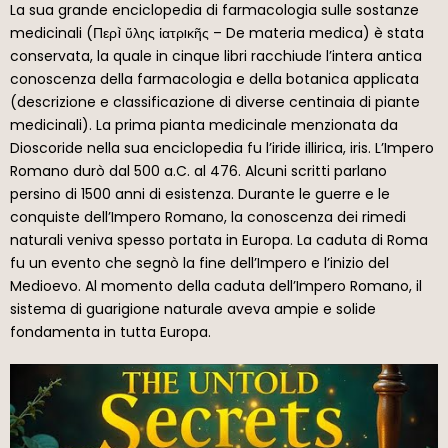
La sua grande enciclopedia di farmacologia sulle sostanze
medicinali (Περì ὕλης ἰατρıκῆς – De materia medica) è stata
conservata, la quale in cinque libri racchiude l’intera antica
conoscenza della farmacologia e della botanica applicata
(descrizione e classificazione di diverse centinaia di piante
medicinali). La prima pianta medicinale menzionata da
Dioscoride nella sua enciclopedia fu l’iride illirica, iris. L’Impero
Romano durò dal 500 a.C. al 476. Alcuni scritti parlano
persino di 1500 anni di esistenza. Durante le guerre e le
conquiste dell’Impero Romano, la conoscenza dei rimedi
naturali veniva spesso portata in Europa. La caduta di Roma
fu un evento che segnò la fine dell’Impero e l’inizio del
Medioevo. Al momento della caduta dell’Impero Romano, il
sistema di guarigione naturale aveva ampie e solide
fondamenta in tutta Europa.