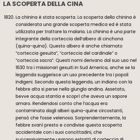
LA SCOPERTA DELLA CINA
La chinina è stata scoperta. La scoperta della chinina è
considerata una grande scoperta medica ed è stata
utilizzata per trattare la malaria. La chinina è una parte
integrante della corteccia dell’albero di cinchona
(quina-quina). Questo albero è anche chiamato
“corteccia gesuita”, “corteccia del cardinale” o
“corteccia sacra”. Questi nomi derivano dal suo uso nel
1630 tra i missionari gesuiti in Sud America, anche se la
leggenda suggerisce un uso precedente tra i popoli
indigeni. Secondo questa leggenda, un indiano con la
febbre alta si perse nella giungla andina. Assetato,
bevve acqua stantia e scoprì che aveva un sapore
amaro. Rendendosi conto che l’acqua era
contaminata dagli alberi quina-quine circostanti,
pensò che fosse velenosa. Sorprendentemente, la
febbre svanì presto e condivise questa scoperta
accidentale con i suoi concittadini, che
successivamente usarono estratti di corteccia di