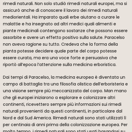
rimedi naturali. Non solo studiò rimedi naturali europei, ma si
assicurò anche di conoscere il lavoro dei rimedi naturali
mediorientali. Ha imparato quali erbe aiutano a curare le
malattie e ha insegnato ad altri medici quali alimenti e
piante medicinali contengono sostanze che possono essere
assorbite e avere un effetto positivo sulla salute. Paracelso
non aveva ragione su tutto. Credeva che la forma della
pianta potesse decidere quale parte del corpo potesse
essere curata, ma era una voce forte e persuasiva che
riportò all’epoca l’attenzione sulla medicina erboristica.
Dai tempi di Paracelso, la medicina europea è diventata un
campo di battaglia tra una filosofia olistica dell’erboristeria e
una visione sempre più meccanizzata del corpo. Man mano
che gli europei iniziarono a esplorare e colonizzare altri
continenti, ricevettero sempre più informazioni sui rimedi
naturali provenienti da questi continenti, in particolare dal
Nord e dal Sud America. Rimedi naturali sono stati utilizzati lì
per centinaia di anni prima della colonizzazione europea. Per
molto tempo, i rimedi naturali sono stati usati basandosi su