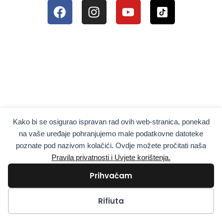
Kako bi se osigurao ispravan rad ovih web-stranica, ponekad
na vaše uređaje pohranjujemo male podatkovne datoteke
poznate pod nazivom kolačići. Ovdje možete pročitati naša
Sii il primo a sapere tutto
Pravila privatnosti i Uvjete korištenja.
Prihvaćam
Kolačići
Rifiuta
Richieste Notizie