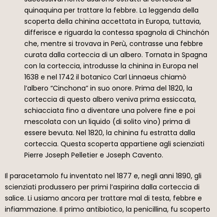
quinaquina per trattare la febbre. La leggenda della
scoperta della chinina accettata in Europa, tuttavia,
differisce e riguarda la contessa spagnola di Chinchón
che, mentre si trovava in Perù, contrasse una febbre
curata dalla corteccia di un albero. Tornata in Spagna
con la corteccia, introdusse la chinina in Europa nel
1638 e nel 1742 il botanico Carl Linnaeus chiamò
l’albero “Cinchona” in suo onore. Prima del 1820, la
corteccia di questo albero veniva prima essiccata,
schiacciata fino a diventare una polvere fine e poi
mescolata con un liquido (di solito vino) prima di
essere bevuta. Nel 1820, la chinina fu estratta dalla
corteccia. Questa scoperta appartiene agli scienziati
Pierre Joseph Pelletier e Joseph Cavento.
Il paracetamolo fu inventato nel 1877 e, negli anni 1890, gli
scienziati produssero per primi l’aspirina dalla corteccia di
salice. Li usiamo ancora per trattare mal di testa, febbre e
infiammazione. Il primo antibiotico, la penicillina, fu scoperto