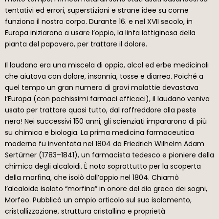
tentativi ed errori, superstizioni e strane idee su come
funziona il nostro corpo. Durante 16. e nel XVII secolo, in
Europa iniziarono a usare l’oppio, la linfa lattiginosa della
pianta del papavero, per trattare il dolore.
Il laudano era una miscela di oppio, alcol ed erbe medicinali
che aiutava con dolore, insonnia, tosse e diarrea. Poiché a
quel tempo un gran numero di gravi malattie devastava
l’Europa (con pochissimi farmaci efficaci), il laudano veniva
usato per trattare quasi tutto, dal raffreddore alla peste
nera! Nei successivi 150 anni, gli scienziati impararono di più
su chimica e biologia. La prima medicina farmaceutica
moderna fu inventata nel 1804 da Friedrich Wilhelm Adam
Sertürner (1783–1841), un farmacista tedesco e pioniere della
chimica degli alcaloidi. È noto soprattutto per la scoperta
della morfina, che isolò dall’oppio nel 1804. Chiamò
l’alcaloide isolato “morfina” in onore del dio greco dei sogni,
Morfeo. Pubblicò un ampio articolo sul suo isolamento,
cristallizzazione, struttura cristallina e proprietà