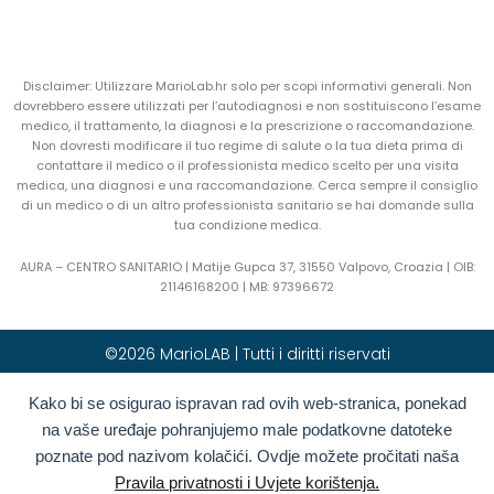
Disclaimer: Utilizzare MarioLab.hr solo per scopi informativi generali. Non
dovrebbero essere utilizzati per l’autodiagnosi e non sostituiscono l’esame
medico, il trattamento, la diagnosi e la prescrizione o raccomandazione.
Non dovresti modificare il tuo regime di salute o la tua dieta prima di
contattare il medico o il professionista medico scelto per una visita
medica, una diagnosi e una raccomandazione. Cerca sempre il consiglio
di un medico o di un altro professionista sanitario se hai domande sulla
tua condizione medica.
AURA – CENTRO SANITARIO | Matije Gupca 37, 31550 Valpovo, Croazia |
OIB:
21146168200 |
MB:
97396672
©2026 MarioLAB | Tutti i diritti riservati
Kako bi se osigurao ispravan rad ovih web-stranica, ponekad
Hrvatski
(
Croato
)
English
(
Inglese
)
na vaše uređaje pohranjujemo male podatkovne datoteke
Deutsch
(
Tedesco
)
Polski
(
Polacco
)
poznate pod nazivom kolačići. Ovdje možete pročitati naša
Română
(
Rumeno
)
Italiano
Pravila privatnosti i Uvjete korištenja.