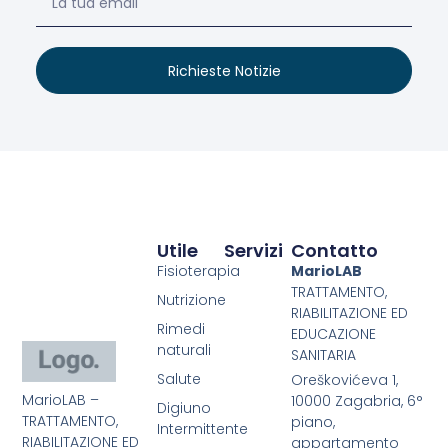
Richieste Notizie
Utile
Servizi
Contatto
Fisioterapia
MarioLAB
TRATTAMENTO,
Nutrizione
RIABILITAZIONE ED
Rimedi
EDUCAZIONE
naturali
SANITARIA
Salute
Oreškovićeva 1,
MarioLAB –
10000 Zagabria, 6°
Digiuno
TRATTAMENTO,
piano,
Intermittente
RIABILITAZIONE ED
appartamento