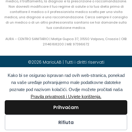
medico, il trattamento, la diagnosi e la prescrizione o raccomandazione.
Non dovresti modificare il tuo regime di salute o la tua dieta prima di
contattare il medico o il professionista medico scelto per una visita
medica, una diagnosi e una raccomandazione. Cerca sempre il consiglio
di un medico o di un altro professionista sanitario se hai domande sulla
tua condizione medica.
AURA – CENTRO SANITARIO | Matije Gupca 37, 31550 Valpovo, Croazia |
OIB:
21146168200 |
MB:
97396672
©2026 MarioLAB | Tutti i diritti riservati
Kako bi se osigurao ispravan rad ovih web-stranica, ponekad
Hrvatski
(
Croato
)
English
(
Inglese
)
na vaše uređaje pohranjujemo male podatkovne datoteke
Deutsch
(
Tedesco
)
Polski
(
Polacco
)
poznate pod nazivom kolačići. Ovdje možete pročitati naša
Română
(
Rumeno
)
Italiano
Pravila privatnosti i Uvjete korištenja.
Български
(
Bulgaro
)
Français
(
Francese
)
Prihvaćam
Ελληνικά
(
Greco
)
Slovenčina
(
Slavo
)
Español
(
Spagnolo
)
Türkçe
(
Turco
)
Kolačići
Rifiuta