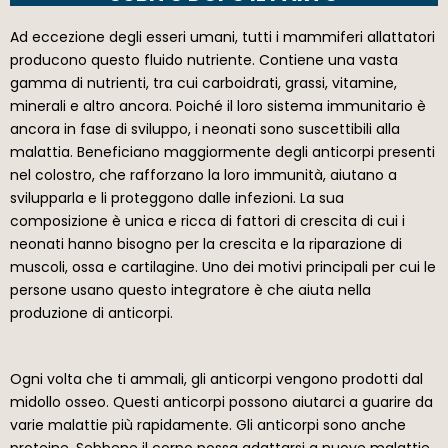
Ad eccezione degli esseri umani, tutti i mammiferi allattatori
producono questo fluido nutriente. Contiene una vasta
gamma di nutrienti, tra cui carboidrati, grassi, vitamine,
minerali e altro ancora. Poiché il loro sistema immunitario è
ancora in fase di sviluppo, i neonati sono suscettibili alla
malattia. Beneficiano maggiormente degli anticorpi presenti
nel colostro, che rafforzano la loro immunità, aiutano a
svilupparla e li proteggono dalle infezioni. La sua
composizione è unica e ricca di fattori di crescita di cui i
neonati hanno bisogno per la crescita e la riparazione di
muscoli, ossa e cartilagine. Uno dei motivi principali per cui le
persone usano questo integratore è che aiuta nella
produzione di anticorpi.
Ogni volta che ti ammali, gli anticorpi vengono prodotti dal
midollo osseo. Questi anticorpi possono aiutarci a guarire da
varie malattie più rapidamente. Gli anticorpi sono anche
proteine. Sebbene il corpo possa adattarsi a nuove malattie,