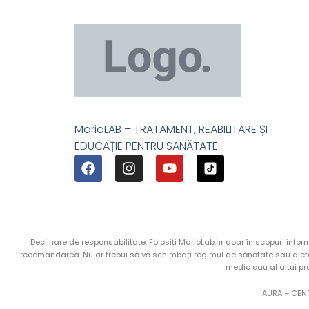
MarioLAB – TRATAMENT, REABILITARE ȘI
EDUCAȚIE PENTRU SĂNĂTATE
Declinare de responsabilitate: Folosiți MarioLab.hr doar în scopuri info
recomandarea. Nu ar trebui să vă schimbați regimul de sănătate sau dieta
medic sau al altui pr
AURA – CENT