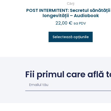
Cărţi
POST INTERMITENT: Secretul sănătății 
longevității – Audiobook
22,00
€
sa PDV
Selectează opțiunile
Fii primul care află t