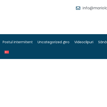
info@mariola
Postul intermitent
Uncategorized @ro
Videoclipuri
Sănă