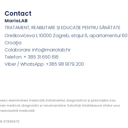
Contact
MarioLAB
TRATAMENT, REABILITARE ȘI EDUCAȚIE PENTRU SĂNĂTATE
Oreškovićeva 1, 10000 Zagreb, etajul 6, apartamentul 6
Croaţia
Colaborare: info@mariolab.hr
Telefon: + 385 31 650 616
Viber / WhatsApp: +385 98 9179 200
ocuiesc examinarea medicală, tratamentul, diagnosticul și prescripția sau
en medical, diagnostic și recomandare. Solicitați întotdeauna sfatul unui
umneavoastră medicală.
B:
97396672