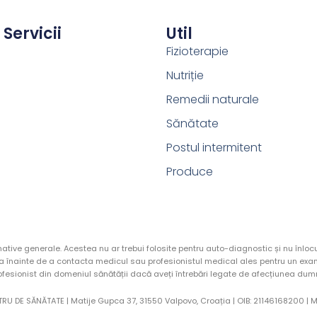
Servicii
Util
Fizioterapie
Nutriție
Remedii naturale
Sănătate
Postul intermitent
Produce
rmative generale. Acestea nu ar trebui folosite pentru auto-diagnostic și nu înl
 înainte de a contacta medicul sau profesionistul medical ales pentru un exam
ofesionist din domeniul sănătății dacă aveți întrebări legate de afecțiunea d
RU DE SĂNĂTATE | Matije Gupca 37, 31550 Valpovo, Croația |
OIB:
21146168200 |
M