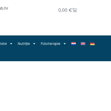
b.hr
0,00
€
tate
Nutriție
Fizioterapie