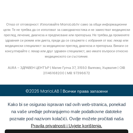
Отказ от отговорност: Използвайте MarioLab.hr само за общи информационни
цели. Те не трябва да се използват за самодиагностика и не заместват медицински
преглед, лечение, диагноза и предписване или препоръка. Не трябва да променяте
здравния си режим или диета, преди да се свържете с избрания от вас лекар или
медицински специалист за медицински преглед, диагноза и препоръка. Винаги се
консултирайте с лекар или друг здравен специалист, ако имате въпроси относно
медицинското си състояние.
AURA – ЗДРАВЕН ЦЕНТЪР | Матие Гупча 37, 31550 Валпово, Хърватия |
OIB:
21146168200 |
MB:
97396672
©2026 MarioLAB | Всички права запазени
Kako bi se osigurao ispravan rad ovih web-stranica, ponekad
Hrvatski
(
Хърватски
)
English
(
Английски
)
na vaše uređaje pohranjujemo male podatkovne datoteke
Deutsch
(
Немски
)
Polski
(
Полски
)
poznate pod nazivom kolačići. Ovdje možete pročitati naša
Română
(
Румънски
)
Italiano
(
Италиански
)
Pravila privatnosti i Uvjete korištenja.
Български
Français
(
Френски
)