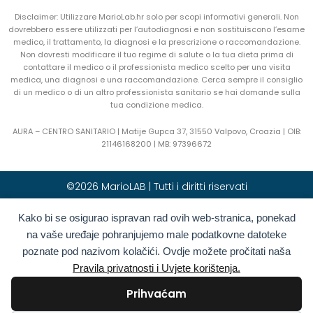
Disclaimer: Utilizzare MarioLab.hr solo per scopi informativi generali. Non
dovrebbero essere utilizzati per l’autodiagnosi e non sostituiscono l’esame
medico, il trattamento, la diagnosi e la prescrizione o raccomandazione.
Non dovresti modificare il tuo regime di salute o la tua dieta prima di
contattare il medico o il professionista medico scelto per una visita
medica, una diagnosi e una raccomandazione. Cerca sempre il consiglio
di un medico o di un altro professionista sanitario se hai domande sulla
tua condizione medica.
AURA – CENTRO SANITARIO | Matije Gupca 37, 31550 Valpovo, Croazia |
OIB:
21146168200 |
MB:
97396672
©2026 MarioLAB | Tutti i diritti riservati
Kako bi se osigurao ispravan rad ovih web-stranica, ponekad
Hrvatski
(
Croato
)
English
(
Inglese
)
na vaše uređaje pohranjujemo male podatkovne datoteke
Deutsch
(
Tedesco
)
Polski
(
Polacco
)
poznate pod nazivom kolačići. Ovdje možete pročitati naša
Română
(
Rumeno
)
Italiano
Pravila privatnosti i Uvjete korištenja.
Български
(
Bulgaro
)
Français
(
Francese
)
Prihvaćam
Ελληνικά
(
Greco
)
Slovenčina
(
Slavo
)