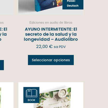
ros
Ediciones en audio de libros
 El
AYUNO INTERMITENTE: El
y la
secreto de la salud y la
o
longevidad – Audiolibro
22,00
€
sa PDV
Seleccionar opciones