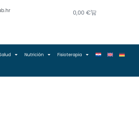
b.hr
0,00
€
Salud
Nutrición
Fisioterapia