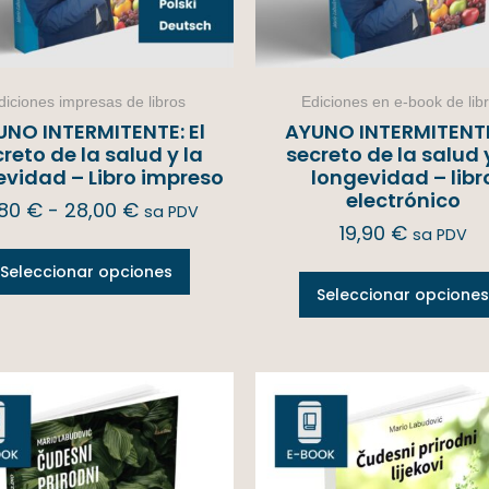
diciones impresas de libros
Ediciones en e-book de lib
UNO INTERMITENTE: El
AYUNO INTERMITENTE:
reto de la salud y la
secreto de la salud 
evidad – Libro impreso
longevidad – libr
electrónico
,80
€
-
28,00
€
sa PDV
19,90
€
sa PDV
Seleccionar opciones
Seleccionar opciones