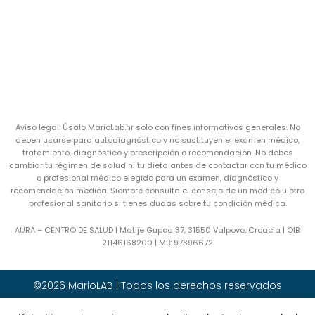
Aviso legal: Úsalo MarioLab.hr solo con fines informativos generales. No
deben usarse para autodiagnóstico y no sustituyen el examen médico,
tratamiento, diagnóstico y prescripción o recomendación. No debes
cambiar tu régimen de salud ni tu dieta antes de contactar con tu médico
o profesional médico elegido para un examen, diagnóstico y
recomendación médica. Siempre consulta el consejo de un médico u otro
profesional sanitario si tienes dudas sobre tu condición médica.
AURA – CENTRO DE SALUD | Matije Gupca 37, 31550 Valpovo, Croacia |
OIB:
21146168200 |
MB:
97396672
©2026 MarioLAB | Todos los derechos reservados