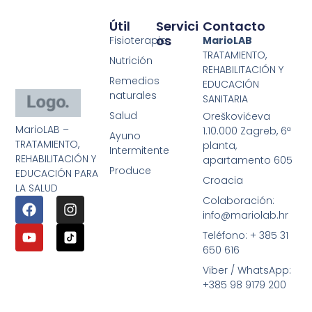
Útil
Servici
Contacto
Os
Fisioterapia
MarioLAB
TRATAMIENTO,
Nutrición
REHABILITACIÓN Y
Remedios
EDUCACIÓN
naturales
SANITARIA
Salud
Oreškovićeva
MarioLAB –
1.10.000 Zagreb, 6ª
Ayuno
TRATAMIENTO,
planta,
Intermitente
REHABILITACIÓN Y
apartamento 605
Produce
EDUCACIÓN PARA
Croacia
LA SALUD
Colaboración:
info@mariolab.hr
Teléfono: + 385 31
650 616
Viber / WhatsApp:
+385 98 9179 200