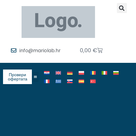
0,00
€
info@mariolab.hr
Провери
офертата