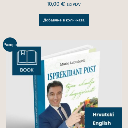
10,00
€
sa PDV
Добавяне в количката
Разпро
дажба!