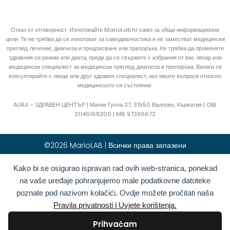
Отказ от отговорност: Използвайте MarioLab.hr само за общи информационни
цели. Те не трябва да се използват за самодиагностика и не заместват медицински
преглед, лечение, диагноза и предписване или препоръка. Не трябва да променяте
здравния си режим или диета, преди да се свържете с избрания от вас лекар или
медицински специалист за медицински преглед, диагноза и препоръка. Винаги се
консултирайте с лекар или друг здравен специалист, ако имате въпроси относно
медицинското си състояние.
AURA – ЗДРАВЕН ЦЕНТЪР | Матие Гупча 37, 31550 Валпово, Хърватия |
OIB:
21146168200 |
MB:
97396672
©2026 MarioLAB | Всички права запазени
Kako bi se osigurao ispravan rad ovih web-stranica, ponekad
Hrvatski
(
Хърватски
)
English
(
Английски
)
na vaše uređaje pohranjujemo male podatkovne datoteke
Deutsch
(
Немски
)
Polski
(
Полски
)
poznate pod nazivom kolačići. Ovdje možete pročitati naša
Română
(
Румънски
)
Italiano
(
Италиански
)
Pravila privatnosti i Uvjete korištenja.
Български
Français
(
Френски
)
Prihvaćam
Ελληνικά
(
Гръцки
)
Slovenčina
(
Словашки
)