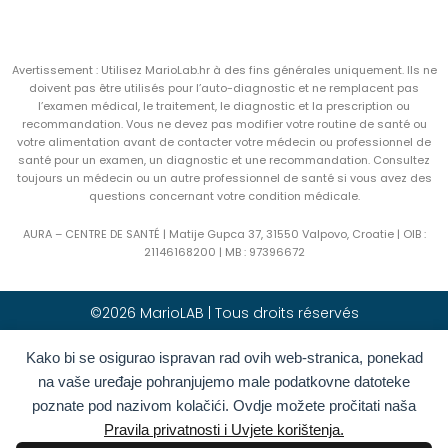
Avertissement : Utilisez MarioLab.hr à des fins générales uniquement. Ils ne
doivent pas être utilisés pour l’auto-diagnostic et ne remplacent pas
l’examen médical, le traitement, le diagnostic et la prescription ou
recommandation. Vous ne devez pas modifier votre routine de santé ou
votre alimentation avant de contacter votre médecin ou professionnel de
santé pour un examen, un diagnostic et une recommandation. Consultez
toujours un médecin ou un autre professionnel de santé si vous avez des
questions concernant votre condition médicale.
AURA – CENTRE DE SANTÉ | Matije Gupca 37, 31550 Valpovo, Croatie |
OIB :
21146168200 |
MB :
97396672
©2026 MarioLAB | Tous droits réservés
Kako bi se osigurao ispravan rad ovih web-stranica, ponekad
Hrvatski
(
Croate
)
English
(
Anglais
)
na vaše uređaje pohranjujemo male podatkovne datoteke
Deutsch
(
Allemand
)
Polski
(
Polonais
)
poznate pod nazivom kolačići. Ovdje možete pročitati naša
Română
(
Roumain
)
Italiano
(
Italien
)
Pravila privatnosti i Uvjete korištenja.
Български
(
Bulgare
)
Français