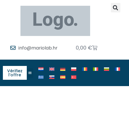
0,00
€
info@mariolab.hr
Vérifiez
l’offre