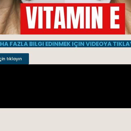
HA FAZLA BILGI EDINMEK IÇIN VIDEOYA TIKLA
çin tıklayın