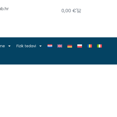
b.hr
0,00
€
nme
Fizik tedavi