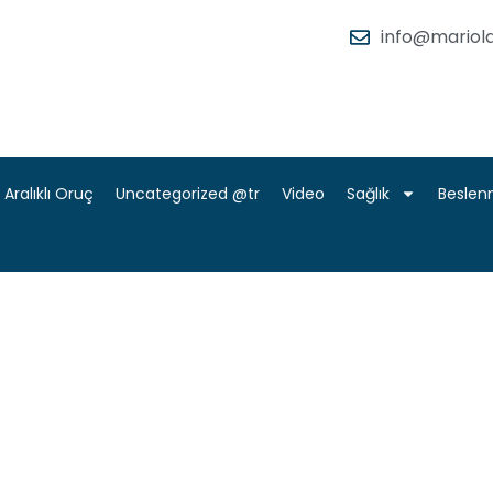
info@mariola
Aralıklı Oruç
Uncategorized @tr
Video
Sağlık
Besle