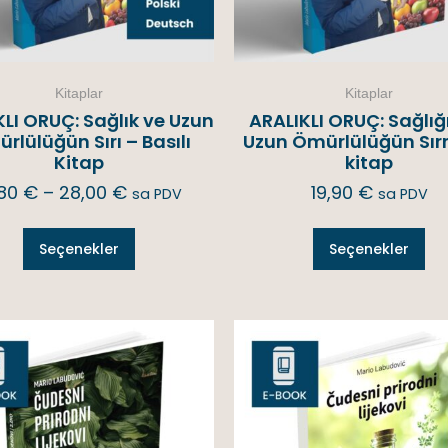
Kitaplar
Kitaplar
LI ORUÇ: Sağlık ve Uzun
ARALIKLI ORUÇ: Sağlığ
rlülüğün Sırı – Basılı
Uzun Ömürlülüğün Sırr
Kitap
kitap
,80
€
–
28,00
€
19,90
€
sa PDV
sa PDV
Seçenekler
Seçenekler