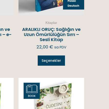
Kitaplar
ın ve
ARALIKLI ORUÇ: Sağlığın ve
ı – e-
Uzun Ömürlülüğün Sırrı –
Sesli Kitap
22,00
€
sa PDV
Seçenekler