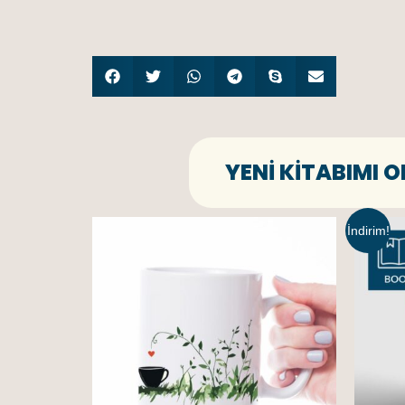
YENI KITABIMI 
İndirim!