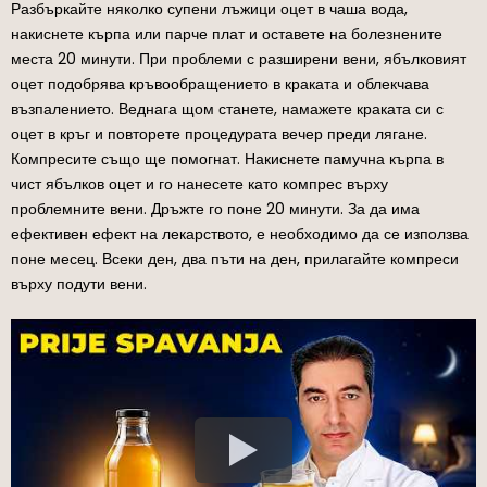
Разбъркайте няколко супени лъжици оцет в чаша вода,
накиснете кърпа или парче плат и оставете на болезнените
места 20 минути. При проблеми с разширени вени, ябълковият
оцет подобрява кръвообращението в краката и облекчава
възпалението. Веднага щом станете, намажете краката си с
оцет в кръг и повторете процедурата вечер преди лягане.
Компресите също ще помогнат. Накиснете памучна кърпа в
чист ябълков оцет и го нанесете като компрес върху
проблемните вени. Дръжте го поне 20 минути. За да има
ефективен ефект на лекарството, е необходимо да се използва
поне месец. Всеки ден, два пъти на ден, прилагайте компреси
върху подути вени.