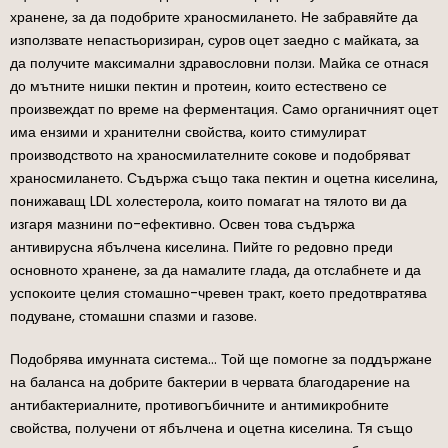
хранене, за да подобрите храносмилането. Не забравяйте да
използвате непастьоризиран, суров оцет заедно с майката, за
да получите максимални здравословни ползи. Майка се отнася
до мътните нишки пектин и протеин, които естествено се
произвеждат по време на ферментация. Само органичният оцет
има ензими и хранителни свойства, които стимулират
производството на храносмилателните сокове и подобряват
храносмилането. Съдържа също така пектин и оцетна киселина,
понижаващ LDL холестерола, които помагат на тялото ви да
изгаря мазнини по-ефективно. Освен това съдържа
антивирусна ябълчена киселина. Пийте го редовно преди
основното хранене, за да намалите глада, да отслабнете и да
успокоите целия стомашно-чревен тракт, което предотвратява
подуване, стомашни спазми и газове.
Подобрява имунната система… Той ще помогне за поддържане
на баланса на добрите бактерии в червата благодарение на
антибактериалните, противогъбичните и антимикробните
свойства, получени от ябълчена и оцетна киселина. Тя също