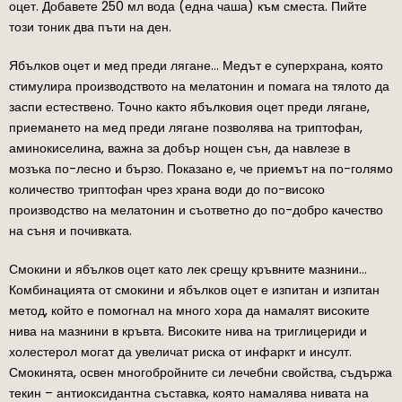
оцет. Добавете 250 мл вода (една чаша) към сместа. Пийте
този тоник два пъти на ден.
Ябълков оцет и мед преди лягане… Медът е суперхрана, която
стимулира производството на мелатонин и помага на тялото да
заспи естествено. Точно както ябълковия оцет преди лягане,
приемането на мед преди лягане позволява на триптофан,
аминокиселина, важна за добър нощен сън, да навлезе в
мозъка по-лесно и бързо. Показано е, че приемът на по-голямо
количество триптофан чрез храна води до по-високо
производство на мелатонин и съответно до по-добро качество
на съня и почивката.
Смокини и ябълков оцет като лек срещу кръвните мазнини…
Комбинацията от смокини и ябълков оцет е изпитан и изпитан
метод, който е помогнал на много хора да намалят високите
нива на мазнини в кръвта. Високите нива на триглицериди и
холестерол могат да увеличат риска от инфаркт и инсулт.
Смокинята, освен многобройните си лечебни свойства, съдържа
текин – антиоксидантна съставка, която намалява нивата на