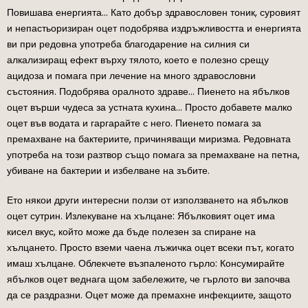
Повишава енергията… Като добър здравословен тоник, суровият
и непастьоризиран оцет подобрява издръжливостта и енергията
ви при редовна употреба благодарение на силния си
алкализиращ ефект върху тялото, което е полезно срещу
ацидоза и помага при лечение на много здравословни
състояния. Подобрява оралното здраве… Пиенето на ябълков
оцет върши чудеса за устната кухина… Просто добавете малко
оцет във водата и гаргарайте с него. Пиенето помага за
премахване на бактериите, причиняващи миризма. Редовната
употреба на този разтвор също помага за премахване на петна,
убиване на бактерии и избелване на зъбите.
Ето някои други интересни ползи от използването на ябълков
оцет сутрин. Излекуване на хълцане: Ябълковият оцет има
кисел вкус, който може да бъде полезен за спиране на
хълцането. Просто вземи чаена лъжичка оцет всеки път, когато
имаш хълцане. Облекчете възпаленото гърло: Консумирайте
ябълков оцет веднага щом забележите, че гърлото ви започва
да се раздразни. Оцет може да премахне инфекциите, защото