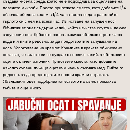
създава кисела среда, която не е подходяща за оцеляване на
повечето микроби. Просто пригответе сместа, като добавите 1/4
яблочна оболева косъм в 1/4 чаша топла вода и разтягайте
гърлото си с нея на всеки час. Изчистване на запушен нос:
Ябълковият оцет съдържа калий, който изчиства слузта и лекува
запушения нос. Добавете чаена лъжичка ябълков оцет в чаша
вода и я пийте редовно, за да предотвратите запушване на
носа. Успокояване на крампи: Крампите в краката обикновено
показват, че тялото ви се нуждае от повече калий, а ябълковият
оцет е отличен източник. Пригответе сместа, като добавите
няколко супени лъжици оцет към чаена лъжичка мед. Пийте го
редовно, за да предотвратите нощни крампи в краката.
Ябълковият оцет подобрява качеството на съня, премахва
гъбите и още много…