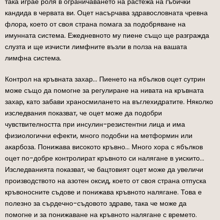
така играе роля в ограничаването на растежа на гъбички
кандида в червата ви. Оцет насърчава здравословната чревна
флора, което от своя страна помага за подобряване на
имунната система. Ежедневното му пиене също ще разгражда
слузта и ще изчисти лимфните възли в полза на вашата
лимфна система.
Контрол на кръвната захар… Пиенето на ябълков оцет сутрин
може също да помогне за регулиране на нивата на кръвната
захар, като забави храносмилането на въглехидратите. Няколко
изследвания показват, че оцет може да подобри
чувствителността при инсулин-резистентни лица и има
физиологични ефекти, много подобни на метформин или
акарбоза. Понижава високото кръвно… Много хора с ябълков
оцет по-добре контролират кръвното си налягане в уискито…
Изследванията показват, че бацтовият оцет може да увеличи
производството на азотен оксид, което от своя страна отпуска
кръвоносните съдове и понижава кръвното налягане. Това е
полезно за сърдечно-съдовото здраве, така че може да
помогне и за понижаване на кръвното налягане с времето.