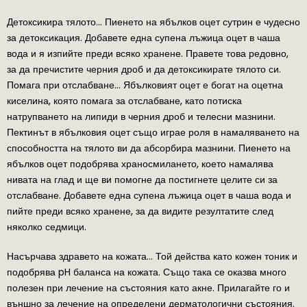
Детоксикира тялото… Пиенето на ябълков оцет сутрин е чудесно
за детоксикация. Добавете една супена лъжица оцет в чаша
вода и я изпийте преди всяко хранене. Правете това редовно,
за да пречистите черния дроб и да детоксикирате тялото си.
Помага при отслабване… Ябълковият оцет е богат на оцетна
киселина, която помага за отслабване, като потиска
натрупването на липиди в черния дроб и телесни мазнини.
Пектинът в ябълковия оцет също играе роля в намаляването на
способността на тялото ви да абсорбира мазнини. Пиенето на
ябълков оцет подобрява храносмилането, което намалява
нивата на глад и ще ви помогне да постигнете целите си за
отслабване. Добавете една супена лъжица оцет в чаша вода и
пийте преди всяко хранене, за да видите резултатите след
няколко седмици.
Насърчава здравето на кожата… Той действа като кожен тоник и
подобрява pH баланса на кожата. Също така се оказва много
полезен при лечение на състояния като акне. Прилагайте го и
външно за лечение на определени дерматологични състояния.