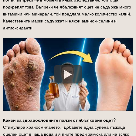
подкрепят това. Въпреки че ябълковият оцет не съдържа много
витамини или минерали, той предлага малко количество калий.
Качествените марки съдържат и някои аминокиселини и
антиоксиданти.
Какви са здравословните ползи от ябълковия оцет?
Стимулира храносмилането… Добавете една супена лъжица
оцелен оцет в чаша вода и я пийте преди закуска или на всяко