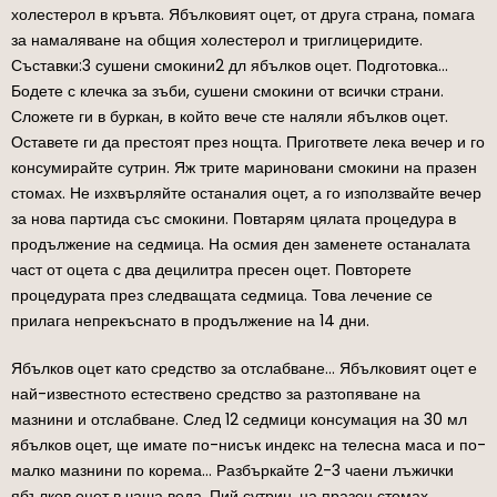
холестерол в кръвта. Ябълковият оцет, от друга страна, помага
за намаляване на общия холестерол и триглицеридите.
Съставки:3 сушени смокини2 дл ябълков оцет. Подготовка…
Бодете с клечка за зъби, сушени смокини от всички страни.
Сложете ги в буркан, в който вече сте наляли ябълков оцет.
Оставете ги да престоят през нощта. Пригответе лека вечер и го
консумирайте сутрин. Яж трите мариновани смокини на празен
стомах. Не изхвърляйте останалия оцет, а го използвайте вечер
за нова партида със смокини. Повтарям цялата процедура в
продължение на седмица. На осмия ден заменете останалата
част от оцета с два децилитра пресен оцет. Повторете
процедурата през следващата седмица. Това лечение се
прилага непрекъснато в продължение на 14 дни.
Ябълков оцет като средство за отслабване… Ябълковият оцет е
най-известното естествено средство за разтопяване на
мазнини и отслабване. След 12 седмици консумация на 30 мл
ябълков оцет, ще имате по-нисък индекс на телесна маса и по-
малко мазнини по корема… Разбъркайте 2-3 чаени лъжички
ябълков оцет в чаша вода. Пий сутрин, на празен стомах.