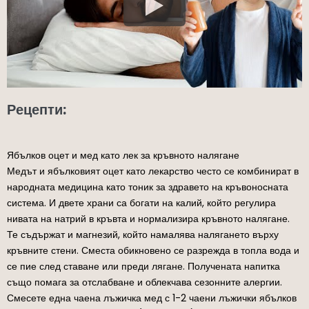
Рецепти:
Ябълков оцет и мед като лек за кръвното налягане
Медът и ябълковият оцет като лекарство често се комбинират в
народната медицина като тоник за здравето на кръвоносната
система. И двете храни са богати на калий, който регулира
нивата на натрий в кръвта и нормализира кръвното налягане.
Те съдържат и магнезий, който намалява налягането върху
кръвните стени. Сместа обикновено се разрежда в топла вода и
се пие след ставане или преди лягане. Получената напитка
също помага за отслабване и облекчава сезонните алергии.
Смесете една чаена лъжичка мед с 1-2 чаени лъжички ябълков