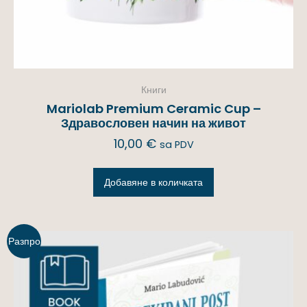
Книги
Mariolab Premium Ceramic Cup –
Здравословен начин на живот
10,00
€
sa PDV
Добавяне в количката
Разпро
дажба!