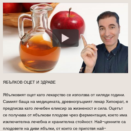
ЯБЪЛКОВ ОЦЕТ И ЗДРАВЕ
Ябълковият оцет като лекарство се използва от хиляди години.
Самият баща на медицината, древногръцкият лекар Хипократ, я
предписва като лечебен еликсир за жизненост и сила. Оцетът
се получава от ябълкови плодове чрез ферментация, което има
изключителна лечебна и хранителна стойност. Най-ценните са
плодовете на диви ябълки, от които се приготвя най-