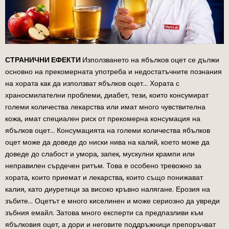
СТРАНИЧНИ ЕФЕКТИ
Използването на ябълков оцет се дължи
основно на прекомерната употреба и недостатъчните познания
на хората как да използват ябълков оцет… Хората с
храносмилателни проблеми, диабет, тези, които консумират
големи количества лекарства или имат много чувствителна
кожа, имат специален риск от прекомерна консумация на
ябълков оцет… Консумацията на големи количества ябълков
оцет може да доведе до ниски нива на калий, което може да
доведе до слабост и умора, запек, мускулни крампи или
неправилен сърдечен ритъм. Това е особено тревожно за
хората, които приемат и лекарства, които също понижават
калия, като диуретици за високо кръвно налягане. Ерозия на
зъбите… Оцетът е много киселинен и може сериозно да увреди
зъбния емайл. Затова много експерти са предпазливи към
ябълковия оцет, а дори и неговите поддръжници препоръчват