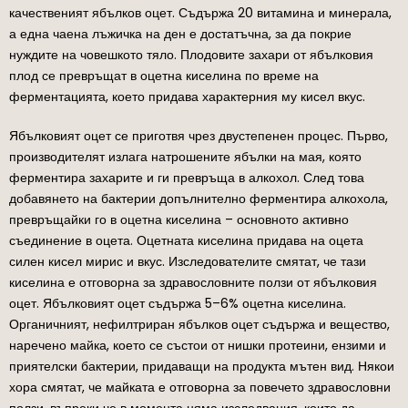
качественият ябълков оцет. Съдържа 20 витамина и минерала,
а една чаена лъжичка на ден е достатъчна, за да покрие
нуждите на човешкото тяло. Плодовите захари от ябълковия
плод се превръщат в оцетна киселина по време на
ферментацията, което придава характерния му кисел вкус.
Ябълковият оцет се приготвя чрез двустепенен процес. Първо,
производителят излага натрошените ябълки на мая, която
ферментира захарите и ги превръща в алкохол. След това
добавянето на бактерии допълнително ферментира алкохола,
превръщайки го в оцетна киселина – основното активно
съединение в оцета. Оцетната киселина придава на оцета
силен кисел мирис и вкус. Изследователите смятат, че тази
киселина е отговорна за здравословните ползи от ябълковия
оцет. Ябълковият оцет съдържа 5–6% оцетна киселина.
Органичният, нефилтриран ябълков оцет съдържа и вещество,
наречено майка, което се състои от нишки протеини, ензими и
приятелски бактерии, придаващи на продукта мътен вид. Някои
хора смятат, че майката е отговорна за повечето здравословни
ползи, въпреки че в момента няма изследвания, които да