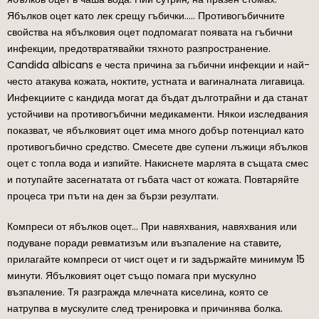
Ябълков оцет като лек срещу гъбички….. Противогъбичните
свойства на ябълковия оцет подпомагат появата на гъбични
инфекции, предотвратявайки тяхното разпространение.
Candida albicans е честа причина за гъбични инфекции и най-
често атакува кожата, ноктите, устната и вагиналната лигавица.
Инфекциите с кандида могат да бъдат дълготрайни и да станат
устойчиви на противогъбични медикаменти. Някои изследвания
показват, че ябълковият оцет има много добър потенциал като
противогъбично средство. Смесете две супени лъжици ябълков
оцет с топла вода и изпийте. Накиснете марлята в същата смес
и потупайте засегнатата от гъбата част от кожата. Повтаряйте
процеса три пъти на ден за бързи резултати.
Компреси от ябълков оцет… При навяхвания, навяхвания или
подуване поради ревматизъм или възпаление на ставите,
прилагайте компреси от чист оцет и ги задържайте минимум 15
минути. Ябълковият оцет също помага при мускулно
възпаление. Тя разгражда млечната киселина, която се
натрупва в мускулите след тренировка и причинява болка.