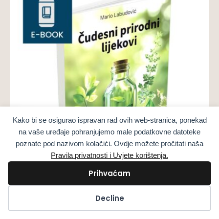
Kako bi se osigurao ispravan rad ovih web-stranica, ponekad
na vaše uređaje pohranjujemo male podatkovne datoteke
poznate pod nazivom kolačići. Ovdje možete pročitati naša
Pravila privatnosti i Uvjete korištenja.
Prihvaćam
Електронни издания на книги
Kolačići
Decline
Чудодейни природни средства Част 3