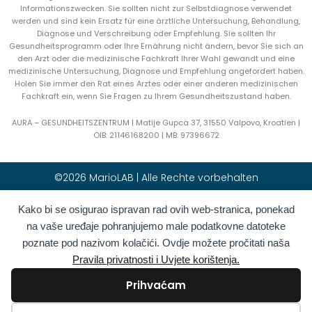
Informationszwecken. Sie sollten nicht zur Selbstdiagnose verwendet
werden und sind kein Ersatz für eine ärztliche Untersuchung, Behandlung,
Diagnose und Verschreibung oder Empfehlung. Sie sollten Ihr
Gesundheitsprogramm oder Ihre Ernährung nicht ändern, bevor Sie sich an
den Arzt oder die medizinische Fachkraft Ihrer Wahl gewandt und eine
medizinische Untersuchung, Diagnose und Empfehlung angefordert haben.
Holen Sie immer den Rat eines Arztes oder einer anderen medizinischen
Fachkraft ein, wenn Sie Fragen zu Ihrem Gesundheitszustand haben.
AURA – GESUNDHEITSZENTRUM | Matije Gupca 37, 31550 Valpovo, Kroatien |
OIB:
21146168200 |
MB:
97396672
©2026 MarioLAB | Alle Rechte vorbehalten
Hrvatski
(
Kroatisch
)
English
(
Englisch
)
Kako bi se osigurao ispravan rad ovih web-stranica, ponekad
na vaše uređaje pohranjujemo male podatkovne datoteke
Deutsch
Polski
(
Polnisch
)
poznate pod nazivom kolačići. Ovdje možete pročitati naša
Română
(
Rumänisch
)
Italiano
(
Italienisch
)
Pravila privatnosti i Uvjete korištenja.
Български
(
Bulgarisch
)
Français
(
Französisch
)
Prihvaćam
Ελληνικά
(
Griechisch
)
Slovenčina
(
Slowakisch
)
Español
(
Spanisch
)
Türkçe
(
Türkisch
)