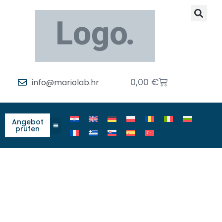
0,00
€
info@mariolab.hr
Angebot
prüfen