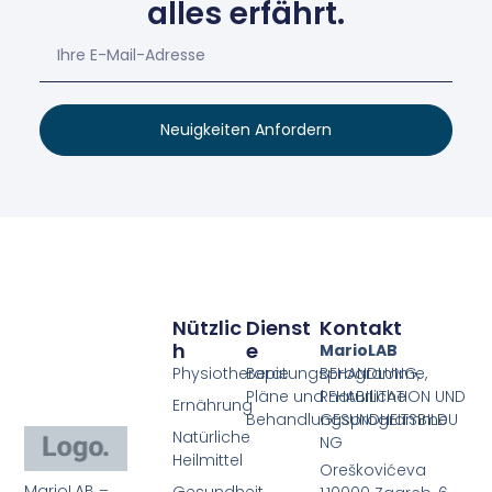
alles erfährt.
Neuigkeiten Anfordern
Nützlic
Dienst
Kontakt
H
E
MarioLAB
Physiotherapie
Beratungsprogramme,
BEHANDLUNG,
Pläne und natürliche
REHABILITATION UND
Ernährung
Behandlungsprogramme
GESUNDHEITSBILDU
Natürliche
NG
Heilmittel
Oreškovićeva
MarioLAB –
Gesundheit