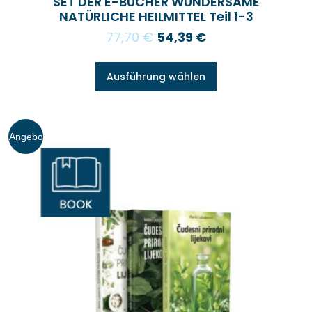
SET DER E-BÜCHER WUNDERSAME
NATÜRLICHE HEILMITTEL Teil 1-3
77,70
€
54,39
€
Ausführung wählen
Angebo
t!