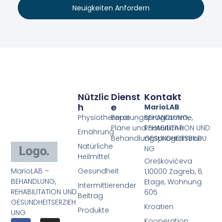
Neuigkeiten Anfordern
Nützlic
Dienst
Kontakt
H
E
MarioLAB
Physiotherapie
Beratungsprogramme,
BEHANDLUNG,
Pläne und natürliche
REHABILITATION UND
Ernährung
Behandlungsprogramme
GESUNDHEITSBILDU
Natürliche
NG
Heilmittel
Oreškovićeva
MarioLAB –
Gesundheit
1,10000 Zagreb, 6.
BEHANDLUNG,
Etage, Wohnung
Intermittierender
REHABILITATION UND
605
Beitrag
GESUNDHEITSERZIEH
Kroatien
Produkte
UNG
Kooperation: