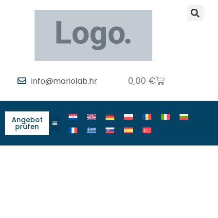
0,00
€
info@mariolab.hr
Angebot
prüfen