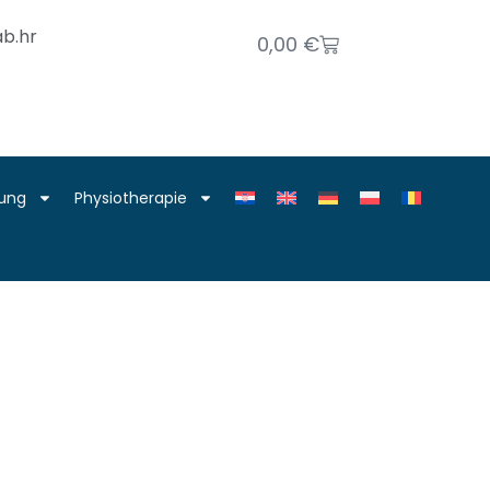
b.hr
0,00
€
rung
Physiotherapie