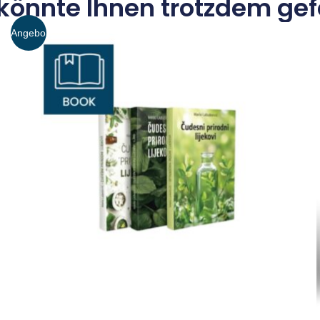
könnte Ihnen trotzdem gef
Angebo
t!