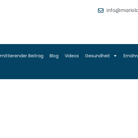
info@mariola
rmittierender Beitrag
Blog
Videos
Gesundheit
Ernäh