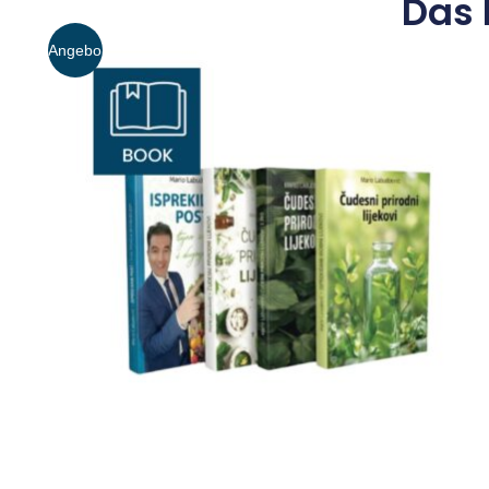
Das 
Angebo
t!