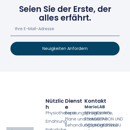
Seien Sie der Erste, der
alles erfährt.
Neuigkeiten Anfordern
Nützlic
Dienst
Kontakt
H
E
MarioLAB
Physiotherapie
Beratungsprogramme,
BEHANDLUNG,
Pläne und natürliche
REHABILITATION UND
Ernährung
Behandlungsprogramme
GESUNDHEITSBILDU
Natürliche