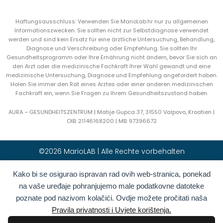
Haftungsausschluss: Verwenden Sie MarioLab.hr nur zu allgemeinen
Informationszwecken. Sie sollten nicht zur Selbstdiagnose verwendet
werden und sind kein Ersatz für eine ärztliche Untersuchung, Behandlung,
Diagnose und Verschreibung oder Empfehlung. Sie sollten Ihr
Gesundheitsprogramm oder Ihre Ernährung nicht ändern, bevor Sie sich an
den Arzt oder die medizinische Fachkraft Ihrer Wahl gewandt und eine
medizinische Untersuchung, Diagnose und Empfehlung angefordert haben.
Holen Sie immer den Rat eines Arztes oder einer anderen medizinischen
Fachkraft ein, wenn Sie Fragen zu Ihrem Gesundheitszustand haben.
AURA – GESUNDHEITSZENTRUM | Matije Gupca 37, 31550 Valpovo, Kroatien |
OIB:
21146168200 |
MB:
97396672
©2026 MarioLAB | Alle Rechte vorbehalten
Kako bi se osigurao ispravan rad ovih web-stranica, ponekad
Hrvatski
(
Kroatisch
)
English
(
Englisch
)
na vaše uređaje pohranjujemo male podatkovne datoteke
Deutsch
Polski
(
Polnisch
)
poznate pod nazivom kolačići. Ovdje možete pročitati naša
Română
(
Rumänisch
)
Italiano
(
Italienisch
)
Pravila privatnosti i Uvjete korištenja.
Български
(
Bulgarisch
)
Français
(
Französisch
)