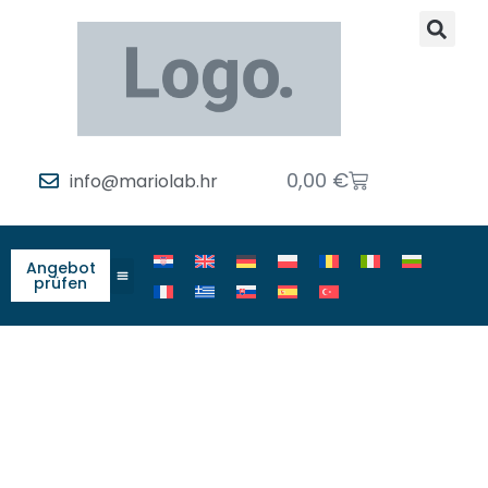
0,00
€
info@mariolab.hr
Angebot
prüfen